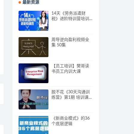
最新资源
14天《劳务派遣财
税》进阶特训营培训
视频
周导逆向盈利视频全
集 50集
【员工培训】樊哥读
书员工内训大课
脱不花《30天沟通训
练营》第1期 培训课程
视频
《新商业模式》的36
个底层逻辑