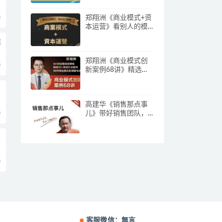
5
郑翔洲《商业模式+资
本运营》看别人的模
式寻找自己机会
建
郑翔洲《商业模式创
5
新案例68讲》精选
20+传统行业案例，68
种商业模式的精髓与
诀窍
高建华《销售那点事
5
儿》带好销售团队，
学习这门课就够了
解
5
客服微信：無言