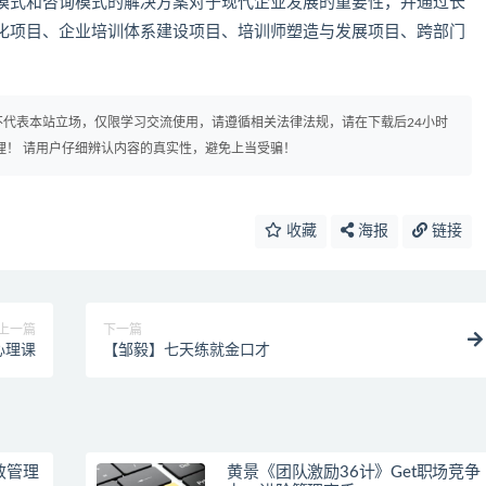
模式和咨询模式的解决方案对于现代企业发展的重要性，并通过长
化项目、企业培训体系建设项目、培训师塑造与发展项目、跨部门
代表本站立场，仅限学习交流使用，请遵循相关法律法规，请在下载后24小时
理！ 请用户仔细辨认内容的真实性，避免上当受骗！
收藏
海报
链接
上一篇
下一篇
心理课
【邹毅】七天练就金口才
效管理
黄景《团队激励36计》Get职场竞争