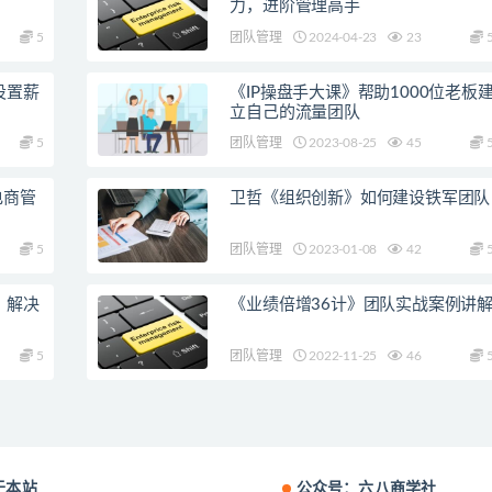
力，进阶管理高手
5
团队管理
2024-04-23
23
设置薪
《IP操盘手大课》帮助1000位老板
立自己的流量团队
5
团队管理
2023-08-25
45
电商管
卫哲《组织创新》如何建设铁军团队
5
团队管理
2023-01-08
42
》解决
《业绩倍增36计》团队实战案例讲
5
团队管理
2022-11-25
46
于本站
公众号：六八商学社