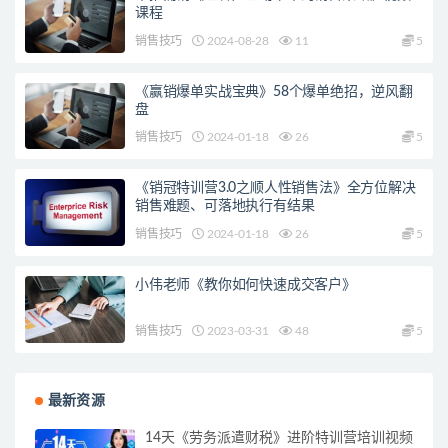
课程
销售技巧
2024-08-28
11
5
《赢销爆单实战宝典》58个爆单绝招，逆风翻
盘
销售技巧
2024-01-18
26
5
《销冠特训营3.0之顺人性销售法》全方位解决
销售难题、可落地执行有结果
销售技巧
2024-01-18
26
5
小伟老师《教你如何快速成交客户》
销售技巧
2023-03-31
48
5
最新资源
14天《劳务派遣财税》进阶特训营培训视频