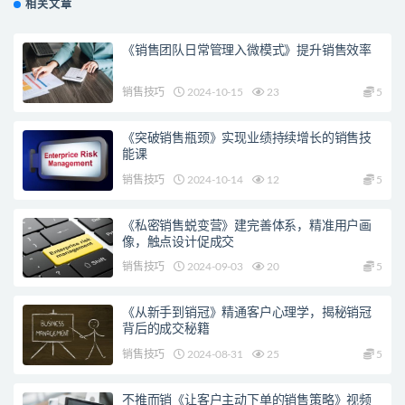
相关文章
《销售团队日常管理入微模式》提升销售效率
销售技巧
2024-10-15
23
5
《突破销售瓶颈》实现业绩持续增长的销售技
能课
销售技巧
2024-10-14
12
5
《私密销售蜕变营》建完善体系，精准用户画
像，触点设计促成交
销售技巧
2024-09-03
20
5
《从新手到销冠》精通客户心理学，揭秘销冠
背后的成交秘籍
销售技巧
2024-08-31
25
5
不推而销《让客户主动下单的销售策略》视频