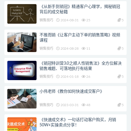
《从新手到销冠》精通客户心理学，揭秘销冠
背后的成交秘籍
销售技巧
2024-08-31
25
5
不推而销《让客户主动下单的销售策略》视频
课程
销售技巧
2024-08-28
11
5
《销冠特训营3.0之顺人性销售法》全方位解决
销售难题、可落地执行有结果
销售技巧
2024-01-18
26
5
小伟老师《教你如何快速成交客户》
销售技巧
2023-03-31
48
5
《快速成交术》一句话打动客户购买，月销
50W+实操卖点分享！