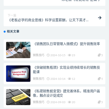
下一篇
《老板必学的商业思维》科学设置薪酬，让天下英才为
你所用
相关文章
《销售团队日常管理入微模式》提升销售效率
销售技巧
2024-10-15
23
5
《突破销售瓶颈》实现业绩持续增长的销售技
能课
销售技巧
2024-10-14
12
5
《私密销售蜕变营》建完善体系，精准用户画
像，触点设计促成交
销售技巧
2024-09-03
20
5