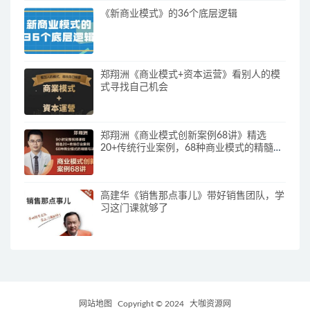
《新商业模式》的36个底层逻辑
郑翔洲《商业模式+资本运营》看别人的模
式寻找自己机会
郑翔洲《商业模式创新案例68讲》精选
20+传统行业案例，68种商业模式的精髓与
诀窍
高建华《销售那点事儿》带好销售团队，学
习这门课就够了
网站地图
Copyright © 2024
大咖资源网