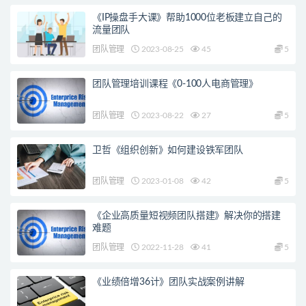
《IP操盘手大课》帮助1000位老板建立自己的
流量团队
团队管理
2023-08-25
45
5
团队管理培训课程《0-100人电商管理》
团队管理
2023-08-22
27
5
卫哲《组织创新》如何建设铁军团队
团队管理
2023-01-08
42
5
《企业高质量短视频团队搭建》解决你的搭建
难题
团队管理
2022-11-28
41
5
《业绩倍增36计》团队实战案例讲解