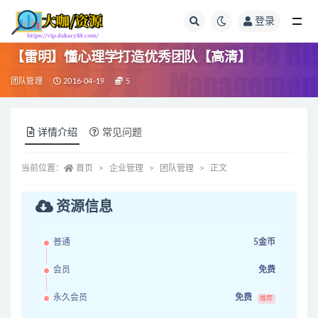
登录
全部
【雷明】懂心理学打造优秀团队【高清】
团队管理
2016-04-19
5
详情介绍
常见问题
当前位置：
首页
企业管理
团队管理
正文
资源信息
普通
5金币
会员
免费
永久会员
免费
推荐