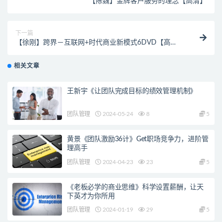
【陈魏】金牌客户服务的理念【高清】
下一篇
【徐刚】跨界－互联网+时代商业新模式6DVD【高
清】
相关文章
王新宇《让团队完成目标的绩效管理机制》
团队管理
2024-05-24
8
5
黄景《团队激励36计》Get职场竞争力，进阶管
理高手
团队管理
2024-04-23
23
5
《老板必学的商业思维》科学设置薪酬，让天
下英才为你所用
团队管理
2024-01-19
29
5