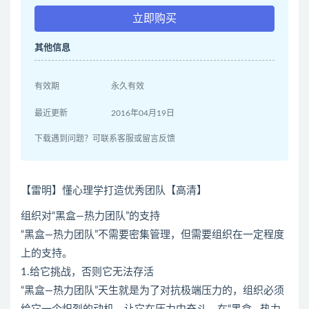
立即购买
其他信息
有效期
永久有效
最近更新
2016年04月19日
下载遇到问题？可联系客服或留言反馈
【雷明】懂心理学打造优秀团队【高清】
组织对“黑盒—热力团队”的支持
“黑盒—热力团队”不需要密集管理，但需要组织在一定程度
上的支持。
1.给它挑战，否则它无法存活
“黑盒—热力团队”天生就是为了对抗极端压力的，组织必须