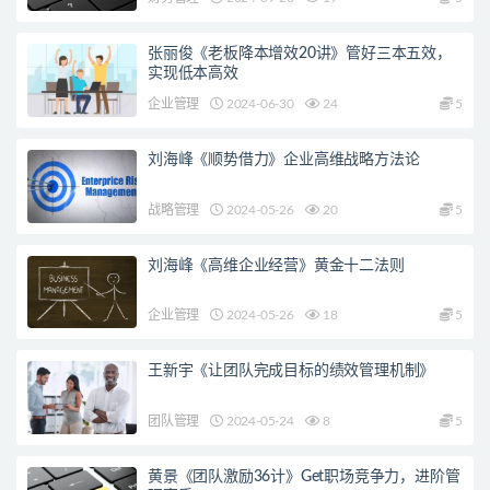
张丽俊《老板降本增效20讲》管好三本五效，
实现低本高效
企业管理
2024-06-30
24
5
刘海峰《顺势借力》企业高维战略方法论
战略管理
2024-05-26
20
5
刘海峰《高维企业经营》黄金十二法则
企业管理
2024-05-26
18
5
王新宇《让团队完成目标的绩效管理机制》
团队管理
2024-05-24
8
5
黄景《团队激励36计》Get职场竞争力，进阶管