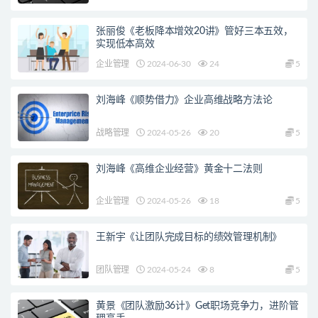
张丽俊《老板降本增效20讲》管好三本五效，
实现低本高效
企业管理
2024-06-30
24
5
刘海峰《顺势借力》企业高维战略方法论
战略管理
2024-05-26
20
5
刘海峰《高维企业经营》黄金十二法则
企业管理
2024-05-26
18
5
王新宇《让团队完成目标的绩效管理机制》
团队管理
2024-05-24
8
5
黄景《团队激励36计》Get职场竞争力，进阶管