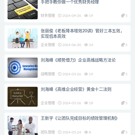
手把手教你做一个优秀财务经理
财务管理
2024-09-26
19
5
张丽俊《老板降本增效20讲》管好三本五效，
实现低本高效
企业管理
2024-06-30
24
5
刘海峰《顺势借力》企业高维战略方法论
战略管理
2024-05-26
19
5
刘海峰《高维企业经营》黄金十二法则
企业管理
2024-05-26
18
5
王新宇《让团队完成目标的绩效管理机制》
团队管理
2024-05-24
8
5