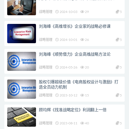
战略管理
2024-10-03
29
5
刘海峰《高维增长》企业家的战略必修课
战略管理
2024-10-01
26
5
刘海峰《顺势借力》企业高维战略方法论
战略管理
2024-05-26
20
5
股权引爆超级价值《电商股权设计与激励》打
造全员动力机制
战略管理
2023-10-12
15
5
顾均辉《找准战略定位》利润翻上一倍
战略管理
2023-08-11
40
5