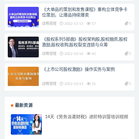
《大单品的策划和发售课程》重构立体竞争卡
位策划，让爆品持续爆卖
战略管理
2022-11-15
57
5
《股权系列5部曲》股权架构股,股权融资,股权
激励,股权收购,股权裂变连锁与众筹
战略管理
2022-10-16
42
5
《上市公司股权激励》操作实务与案例
战略管理
2022-10-15
31
5
最新资源
14天《劳务派遣财税》进阶特训营培训视频