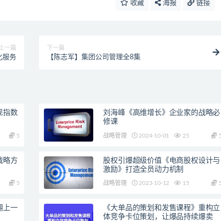
收藏
海报
链接
上一篇
下一篇
化服务
【陈志军】集团公司管理全8集
现指数
刘海峰《高维增长》企业家的战略必
修课
5
战略管理
2024-10-01
25
战略方
股权引爆超级价值《电商股权设计与
激励》打造全员动力机制
5
战略管理
2023-10-12
15
翻上一
《大单品的策划和发售课程》重构立
体竞争卡位策划，让爆品持续爆卖