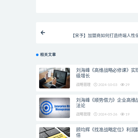
【宋予】加盟商如何打造终端人性
相关文章
刘海峰《高维战略必修课》实
级增长
战略管理
2024-10-03
29
刘海峰《顺势借力》企业高维
法论
战略管理
2024-05-26
19
顾均辉《找准战略定位》利润
倍