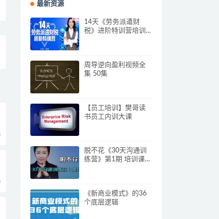
最新资源
14天《劳务派遣财
税》进阶特训营培训
视频
周导逆向盈利视频全
集 50集
【员工培训】樊哥读
书员工内训大课
5
脱不花《30天沟通训
练营》第1期 培训课程
视频
5
《新商业模式》的36
个底层逻辑