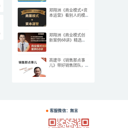
5
郑翔洲《商业模式+资
本运营》看别人的模
式寻找自己机会
5
郑翔洲《商业模式创
新案例68讲》精选
20+传统行业案例，68
种商业模式的精髓与
诀窍
高建华《销售那点事
儿》带好销售团队，
学习这门课就够了
客服微信：無言