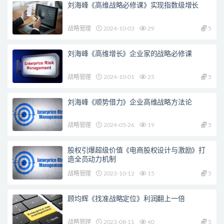
刘海峰《高维战略必修课》实现指数级增长
战略管理
2024-10-03
29
5
刘海峰《高维增长》企业家的战略必修课
战略管理
2024-10-01
25
5
刘海峰《顺势借力》企业高维战略方法论
战略管理
2024-05-26
19
5
股权引爆超级价值《电商股权设计与激励》打
造全员动力机制
战略管理
2023-10-12
15
5
顾均辉《找准战略定位》利润翻上一倍
战略管理
2023-08-11
40
5