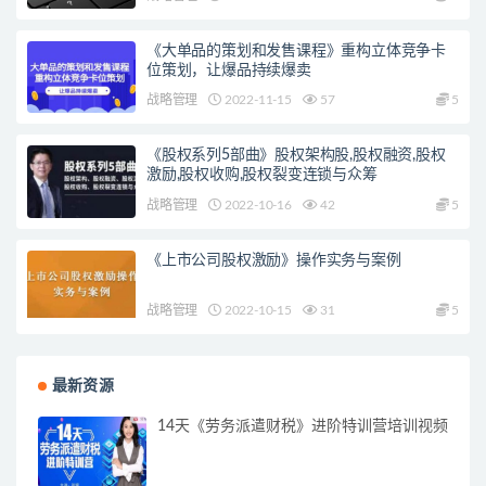
《大单品的策划和发售课程》重构立体竞争卡
位策划，让爆品持续爆卖
战略管理
2022-11-15
57
5
《股权系列5部曲》股权架构股,股权融资,股权
激励,股权收购,股权裂变连锁与众筹
战略管理
2022-10-16
42
5
《上市公司股权激励》操作实务与案例
战略管理
2022-10-15
31
5
最新资源
14天《劳务派遣财税》进阶特训营培训视频