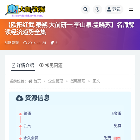
登录
全部
【欧阳红武.秦朔.大前研一.李山泉.孟晓苏】名师解
读经济趋势全集
战略管理
2014-11-24
5
详情介绍
常见问题
当前位置：
首页
企业管理
战略管理
正文
资源信息
普通
5金币
会员
免费
永久会员
免费
推荐