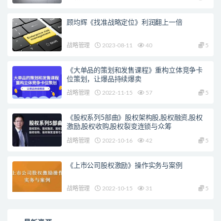
顾均辉《找准战略定位》利润翻上一倍
战略管理
2023-08-11
40
5
《大单品的策划和发售课程》重构立体竞争卡
位策划，让爆品持续爆卖
战略管理
2022-11-15
57
5
《股权系列5部曲》股权架构股,股权融资,股权
激励,股权收购,股权裂变连锁与众筹
战略管理
2022-10-16
42
5
《上市公司股权激励》操作实务与案例
战略管理
2022-10-15
31
5