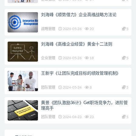
刘海峰《顺势借力》企业高维战略方法论
战略管理
2024-05-26
20
5
刘海峰《高维企业经营》黄金十二法则
企业管理
2024-05-26
18
5
王新宇《让团队完成目标的绩效管理机制》
团队管理
2024-05-24
8
5
黄景《团队激励36计》Get职场竞争力，进阶管
理高手
团队管理
2024-04-23
23
5