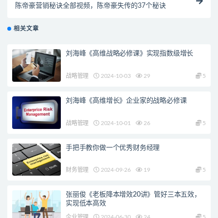
陈帝豪营销秘诀全部视频，陈帝豪失传的37个秘诀
相关文章
刘海峰《高维战略必修课》实现指数级增长
战略管理
2024-10-03
29
5
刘海峰《高维增长》企业家的战略必修课
战略管理
2024-10-01
26
5
手把手教你做一个优秀财务经理
财务管理
2024-09-26
19
5
张丽俊《老板降本增效20讲》管好三本五效，
实现低本高效
企业管理
2024-06-30
24
5