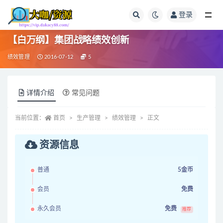
登录
全部
【白万纲】集团战略绩效创新
绩效管理
2016-07-12
5
详情介绍
常见问题
当前位置：
首页
生产管理
绩效管理
正文
资源信息
普通
5金币
会员
免费
永久会员
免费
推荐