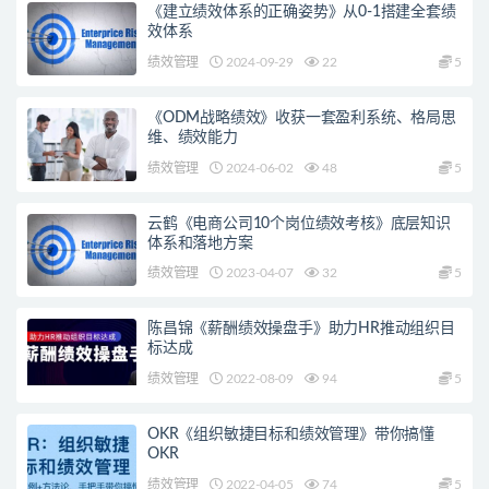
《建立绩效体系的正确姿势》从0-1搭建全套绩
效体系
绩效管理
2024-09-29
22
5
《ODM战略绩效》收获一套盈利系统、格局思
维、绩效能力
绩效管理
2024-06-02
48
5
云鹤《电商公司10个岗位绩效考核》底层知识
体系和落地方案
绩效管理
2023-04-07
32
5
陈昌锦《薪酬绩效操盘手》助力HR推动组织目
标达成
绩效管理
2022-08-09
94
5
OKR《组织敏捷目标和绩效管理》带你搞懂
OKR
绩效管理
2022-04-05
74
5