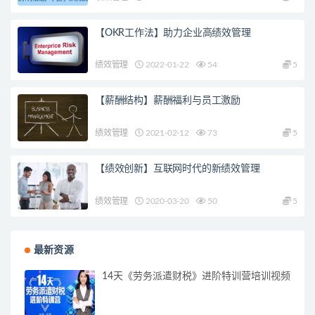
【OKR工作法】助力企业高绩效管理
绩效管理
2022-01-22
54
5
【薪酬结构】薪酬福利与员工激励
绩效管理
2021-02-12
73
5
【绩效创新】互联网时代的新绩效管理
绩效管理
2020-03-20
50
5
最新资源
14天《劳务派遣财税》进阶特训营培训视频