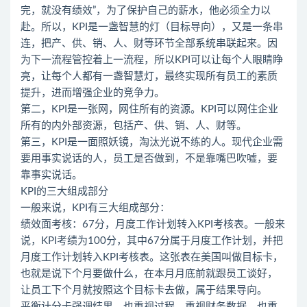
完，就没有绩效”，为了保护自己的薪水，他必须全力以
赴。所以，KPI是一盏智慧的灯（目标导向），又是一条串
连，把产、供、销、人、财等环节全部系统串联起来。因
为下一流程管控着上一流程，所以KPI可以让每个人眼睛睁
亮，让每个人都有一盏智慧灯，最终实现所有员工的素质
提升，进而增强企业的竞争力。
第二，KPI是一张网，网住所有的资源。KPI可以网住企业
所有的内外部资源，包括产、供、销、人、财等。
第三，KPI是一面照妖镜，淘汰光说不练的人。现代企业需
要用事实说话的人，员工是否做到，不是靠嘴巴吹嘘，要
靠事实说话。
KPI的三大组成部分
一般来说，KPI有三大组成部分：
绩效面考核：67分，月度工作计划转入KPI考核表。一般来
说，KPI考绩为100分，其中67分属于月度工作计划，并把
月度工作计划转入KPI考核表。这张表在美国叫做目标卡，
也就是说下个月要做什么，在本月月底前就跟员工谈好，
让员工下个月就按照这个目标卡去做，属于结果导向。
平衡计分卡强调结果，也重视过程，重视财务数据，也重