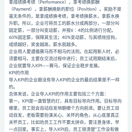
拿成绩换考绩（Performance），拿考绩换薪酬
（Payment），拿薪酬换新的职位（Position）。奖励不是
毫无条件的，是拿成绩换考绩，拿考绩换薪水，拿薪水换
升职。所以，企业可将员工的薪水分成两部分，一部分叫
固定薪，一部分叫变动薪，并按6∶4的比例进行分配。
60%固定薪，保障其生活；40%变动薪，与其绩效挂钩，
成绩越好，奖金越高，薪水就越多。
企业用人要遵循赛马而不相马的法则。在起用新人时，必
须要相马，主要在交流过程中进行；员工试用期结束后，
企业就要导入KPI——赛马，保证企业稳步发展。
KPI的作用
导入KPI的企业跟没有导入KPI的企业的最后结果是不一样
的。
总体来说，企业导入KPI的作用主要包括三个方面：
第一，KPI是一盏智慧的灯，具有目标导向作用。目标导向
哪里，员工就会自动自发地朝哪个方向前进。要让员工自
动自发，老板需要扮演关心、关怀的角色，从心底里真正
关怀员工，比如劝员工工作不要太拼命，要注意身体，早
一点回家。事实上，导入KPI后，员工很清楚“工作没有做