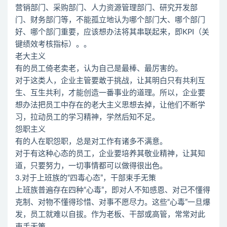
营销部门、采购部门、人力资源管理部门、研究开发部
门、财务部门等，不能孤立地认为哪个部门大、哪个部门
好、哪个部门重要，应该想办法将其串联起来，即KPI（关
键绩效考核指标）。。
老大主义
有的员工倚老卖老，认为自己是最棒、最厉害的。
对于这类人，企业主管要敢于挑战，让其明白只有共利互
生、互生共利，才能创造一番事业的道理。所以，企业要
想办法把员工中存在的老大主义思想去掉，让他们不断学
习，拉动员工的学习精神，学然后知不足。
怨职主义
有的人在职怨职，总是对工作有诸多不满意。
对于有这种心态的员工，企业要培养其敬业精神，让其知
道，只要努力，一切事情都可以做得很出色。
3.对于上班族的“四毒心态”，干部束手无策
上班族普遍存在四种“心毒”，即对人不知感恩、对己不懂得
克制、对物不懂得珍惜、对事不愿尽力。这些“心毒”一旦爆
发，员工就难以自拔。作为老板、干部或高管，常常对此
束手无策。