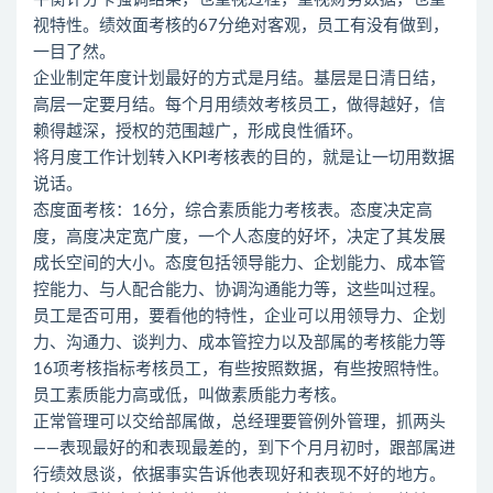
视特性。绩效面考核的67分绝对客观，员工有没有做到，
一目了然。
企业制定年度计划最好的方式是月结。基层是日清日结，
高层一定要月结。每个月用绩效考核员工，做得越好，信
赖得越深，授权的范围越广，形成良性循环。
将月度工作计划转入KPI考核表的目的，就是让一切用数据
说话。
态度面考核：16分，综合素质能力考核表。态度决定高
度，高度决定宽广度，一个人态度的好坏，决定了其发展
成长空间的大小。态度包括领导能力、企划能力、成本管
控能力、与人配合能力、协调沟通能力等，这些叫过程。
员工是否可用，要看他的特性，企业可以用领导力、企划
力、沟通力、谈判力、成本管控力以及部属的考核能力等
16项考核指标考核员工，有些按照数据，有些按照特性。
员工素质能力高或低，叫做素质能力考核。
正常管理可以交给部属做，总经理要管例外管理，抓两头
——表现最好的和表现最差的，到下个月月初时，跟部属进
行绩效恳谈，依据事实告诉他表现好和表现不好的地方。