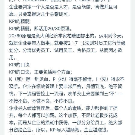
企业要判定一个人是否是人才，是否能做、肯做并且可
靠，只要掌握这几个关键即可。
KPI的精髓
KPI的精髓，即活用20/80原理。
20/80原理是意大利经济学家柏瑞图提出的，运用到今天，
就是企业要带人做事，就要按2∶7∶1法则对员工进行等级
划分，分清优秀员工、试用员工、合格员工，从而因才适
用。
KPI的口诀
KPI的口诀，主要包括两个方面：
K（克）得一针见血，P（批）得毫不留情，I（爱）得永不
释手。企业在绩效管理上要非常严格，贯彻到底，绝不留
情。下一流程管控上一流程，表单交上来要做到三“不”——
不接不良、不做不良、不传不良。
企业导入绩效管理后，每个人的素质、能力都得到了提
升，每个人都可以加薪。这个加薪，不是让老板多花成
本，而是从企业的损耗中获得，一部分分给员工，绝大部
分留给企业。所以，KPI导入越顺畅，企业越赚钱。