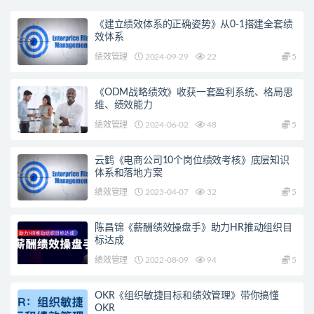
《建立绩效体系的正确姿势》从0-1搭建全套绩
效体系
绩效管理
2024-09-29
22
5
《ODM战略绩效》收获一套盈利系统、格局思
维、绩效能力
绩效管理
2024-06-02
48
5
云鹤《电商公司10个岗位绩效考核》底层知识
体系和落地方案
绩效管理
2023-04-07
32
5
陈昌锦《薪酬绩效操盘手》助力HR推动组织目
标达成
绩效管理
2022-08-09
94
5
OKR《组织敏捷目标和绩效管理》带你搞懂
OKR