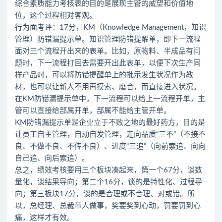
综合素质能力考核表的目的是展现主管的威望和价值地
位，这个过程相对客观。
行为面考评：17分，KM（Knowledge Management，知识
管理）防错漏提示单。知识管理防错提醒单，即下一流程
面对三个流程开出来的表单。比如，原物料、半成品有问
题时，下一流程打回去需要开出此表单，以便下次生产同
样产品时，可以将防错提醒单上的批示发生状况作为教
材，也可以让新人不用再摸索、磨合，而直接进入状况。
在KM防错漏提示单中，下一流程可以给上一流程开单，主
管可以直接给部属开单，部属不能给主管开单。
KM防错漏提示单是企业立于不败之地的最好药方，目的是
让员工自主管理，自动自发管理，走向品质“三不”（不接不
良、不做不良、不传不良）、进度“三追”（向前索追、向向
自己追、向后索追）。
总之，绩效考核要用三个板块凑起来，第一个67分，谈数
量化，谈结果导向；第二个16分，谈的是特性化、过程导
向；第三板块17分，谈的是合理或不合理、对或错。所
以，总经理、总裁带人做事，奖要奖到心动，罚要罚到心
痛，这样才有效。