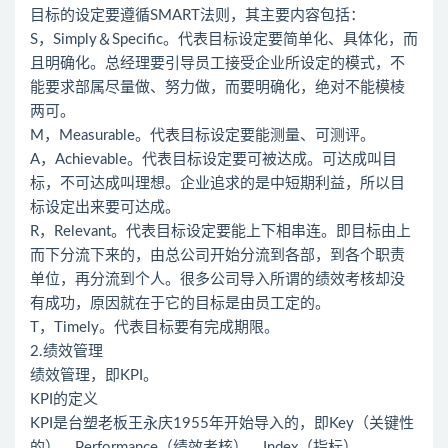
目标的设定要遵循SMART法则，其主要内容包括：
S，Simply＆Specific。代表目标设定要简单化、具体化，而
且明确化。总经理要引导员工接受企业所设定的模式，不
能要求部属尽量做、努力做，而要明确化，绝对不能模棱
两可。
M，Measurable。代表目标设定要能测量、可测评。
A，Achievable。代表目标设定要可被达成。可达成叫目
标，不可达成叫理想。企业追求的是中短期利益，所以目
标设定出来要可达成。
R，Relevant。代表目标设定要能上下相串连。即目标由上
而下分流下来的，由总公司开始分流到各部，到各个职责
单位，再分流到个人。很多公司导入所谓的绩效考核却没
有成功，原因就在于它的目标是由员工定的。
T，Timely。代表目标要有完成期限。
2.绩效管理
绩效管理，即KPI。
KPI的定义
KPI是台塑老板王永庆1955年开始导入的，即Key（关键性
的）、Performance（绩效考核）、Index（指标）。