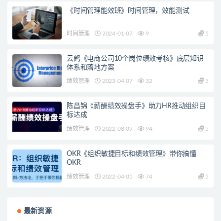
《时间管理能效班》时间管理，效能测试
时间管理
2024-01-07
9
5
云鹤《电商公司10个岗位绩效考核》底层知识
体系和落地方案
绩效管理
2023-04-07
32
5
陈昌锦《薪酬绩效操盘手》助力HR推动组织目
标达成
绩效管理
2022-08-09
94
5
OKR《组织敏捷目标和绩效管理》带你搞懂
OKR
绩效管理
2022-04-05
74
5
最新资源