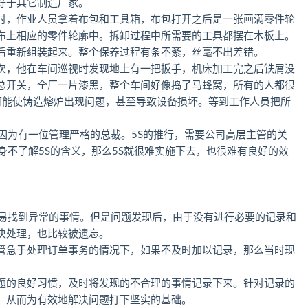
好于其它制造厂家。
时，作业人员拿着布包和工具箱，布包打开之后是一张画满零件轮
布上相应的零件轮廓中。拆卸过程中所需要的工具都摆在木板上。
后重新组装起来。整个保养过程有条不紊，丝毫不出差错。
次，他在车间巡视时发现地上有一把扳手，机床加工完之后铁屑没
总开关，全厂一片漆黑，整个车间好像捣了马蜂窝，所有的人都很
可能使铸造熔炉出现问题，甚至导致设备损坏。等到工作人员把所
。
因为有一位管理严格的总裁。5S的推行，需要公司高层主管的关
身不了解5S的含义，那么5S就很难实施下去，也很难有良好的效
容易找到异常的事情。但是问题发现后，由于没有进行必要的记录和
决处理，也比较被遗忘。
管急于处理订单事务的情况下，如果不及时加以记录，那么当时现
。
题的良好习惯，及时将发现的不合理的事情记录下来。针对记录的
，从而为有效地解决问题打下坚实的基础。