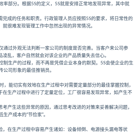
效率部分。根据5S的定义，5S就是安排正常地发现异常，其中就
需完成的任务和职责。行政管理人员应按照5S的要求，将日常性的
，就很难发现管理工作中忽然出现的异常情况。
仅仅通过外观无法判断一家公司的制度是否完善。当客户来公司参
品凌乱，客户自然就会对该企业的产品质量失去信心。
控制生产的过程，而不再是凭借企业本身的默契。5S会使企业的生
宣传公司形象的最佳推销员。
S时，能切实有效地在生产过程中对需要定量部分的最佳掌握控制，
于在生产过程中进行了定量定位，工厂很容易发现异常，如产生不
思考产生这些异常的原因，通过思考改进的对策来妥善解决问题，
低生产成本的“节俭家”。
险，在生产过程中容易产生诸如：设备倾倒、电源接头漏电等状