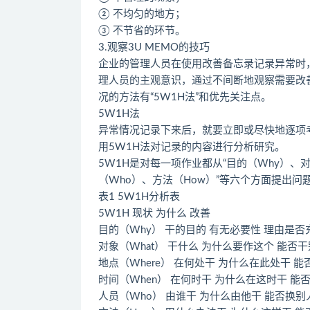
② 不均匀的地方；
③ 不节省的环节。
3.观察3U MEMO的技巧
企业的管理人员在使用改善备忘录记录异常时
理人员的主观意识，通过不间断地观察需要改
况的方法有“5W1H法”和优先关注点。
5W1H法
异常情况记录下来后，就要立即或尽快地逐项
用5W1H法对记录的内容进行分析研究。
5W1H是对每一项作业都从“目的（Why）、对
（Who）、方法（How）”等六个方面提出问
表1 5W1H分析表
5W1H 现状 为什么 改善
目的（Why） 干的目的 有无必要性 理由是否
对象（What） 干什么 为什么要作这个 能否
地点（Where） 在何处干 为什么在此处干 
时间（When） 在何时干 为什么在这时干 能
人员（Who） 由谁干 为什么由他干 能否换