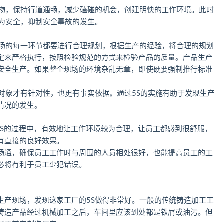
杂物，保持行道通畅，减少磕碰的机会，创建明快的工作环境。此时
更为安全，抑制安全事故的发生。
现场的每一环节都要进行合理规划，根据生产的经验，将合理的规划
定来严格执行，按照检验规范的方式来检验产品的质量。产品生产
安全生产。如果整个现场的环境杂乱无章，即使硬要强制推行标准
对象才有针对性，也更有事实依据。通过5S的实施有助于发现生产
情况的发生。
行5S的过程中，有效地让工作环境较为合理，让员工都感到很舒服，
有直接的良好效果。
畅通，确保员工工作时与周围的人员相处很好，也能提高员工的工
必将有利于员工少犯错误。
生产现场，发现这家工厂的5S做得非常好。一般的传统铸造加工工
铸造产品经过机械加工之后，车间里应该到处都是铁屑或油污。但