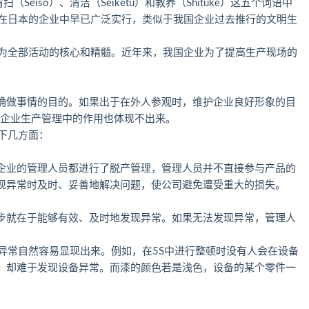
扫（Seiso）、清洁（Seiketu）和教养（Shituke）这五个词语中
S活动在日本的企业中早已广泛实行，类似于我国企业过去推行的文明生
成为全部活动的核心和精髓。近年来，我国企业为了提高生产现场的
确做事情的目的。如果出于在外人参观时，维护企业良好形象的目
S在企业生产管理中的作用也体现不出来。
下几方面：
企业的管理人员都进行了脱产管理，管理人员并不直接参与产品的
现异常时及时、妥善地解决问题，使公司避免遭受重大的损失。
步就在于能够有效、及时地发现异常。如果无法发现异常，管理人
异常自然容易显现出来。例如，在5S中进行整顿时没有人会在设备
，却难于发现设备异常。而漆的颜色若是浅色，设备的某个零件一