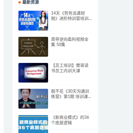
最新资源
14天《劳务派遣财
税》进阶特训营培训
视频
周导逆向盈利视频全
集 50集
【员工培训】樊哥读
书员工内训大课
脱不花《30天沟通训
练营》第1期 培训课程
视频
《新商业模式》的36
个底层逻辑