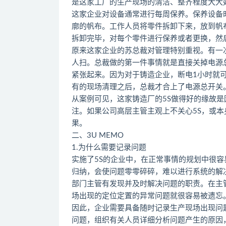
是这家工厂的生产现场的清洁、整齐程度大大
这家企业对设备通常进行每周保养。保养设备
廓的帆布。工作人员将零件拆卸下来，放到帆
拆卸完毕，对每个零件进行保养或者更换，然
原来这家企业的苏总裁对管理特别重视。有一
人扫。总裁做的第一件事情就是直接关掉电源
紧张起来。因为对于铸造企业，断电1小时就
有的现场清理之后，总裁才合上了电源总开关
从案例可见，这家铸造厂的5S做得好的缘故是
注。如果公司高层主管主观上不关心5S，或本
果。
二、3U MEMO
1.为什么需要记录问题
实施了5S的企业中，在正常事情的规划中很
归纳，会使问题零零碎碎，难以进行系统的解
部门主管有发现并及时解决问题的职责。在主
场出现的定位定置的异常问题就很容易被遗忘
因此，企业需要具备随时记录生产现场出现问
问题，组织有关人员详细分析问题产生的原因