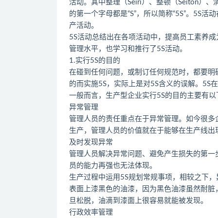
活动。其中整理（Seiri）、整顿（Seiton）、清
的第一个字母都是“S”，所以简称“5S”。5
产活动。
5S活动总结出在各项活动中，提高员工素养
管理水平，也学习和推行了5S活动。
1.实行5S的目的
在碰到任何问题，或制订任何规范时，都要明
的而实施5S，实际上是对5S含义的误解。5
一般而言，生产型企业实行5S的目的主要有以
异常管理
管理人员的责任重点在于异常管理。如今很多
生产，管理人员的价值就在于能够在生产线出
及时发现异常
管理人员解决异常问题、避免产生损失的第一
员的能力再强也无法体现。
生产过程中运用5S规划常规事项，相较之下，
表面上漆黑色的油漆，因为黑色油漆虽然耐脏
旦松脱，油滴到漆面上很容易就能被发现。
行政效率管理