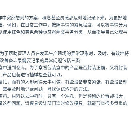
工作中突然想到的方案、概念甚至灵感都及时地记录下来，为更好地
础。例如，在日常工作中，按照事情的紧急程度，可以将事情分为
以使用红色和黄色两种标签将两类事务分类，从而指导自己处理事
是为了帮助管理人员在发现生产现场的异常现象时，及时、有效地将
O改善备忘录需要记录的异常问题包括三类：
盒中送到仓库。为了察看包装盒中的产品是否封装正确，又将封装
门产品包装进行抽样检查就可以。
繁忙，而有的人却闲得无事可做；有些设备非常紧张，有些设备却
，需要及时地记录问题，寻找调试均匀的方法。
废料。材料送去冲料时，只有一个冲孔，但是预留的位置却很大，
录这些问题，请模具设计部门适时修改模具，就能节省很多贵重的