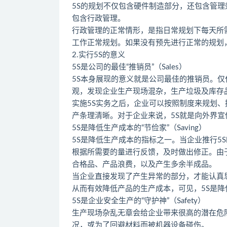
5S的规划不仅包含硬件制造部分，还包含管理
包含行政管理。
行政管理的正常情形，是指日常规划下每天所
工作正常规划。如果没有预先进行正常的规划
2.实行5S的意义
5S是公司的最佳“推销员”（Sales）
5S本身展现的意义就是公司最佳的推销员。
观，发现企业生产现场混杂，生产垃圾及库存
实施5S实务之后，企业可以按照制度来规划、
产条理清晰。对于企业来说，5S就是向外界
5S是降低生产成本的“节俭家”（Saving）
5S是降低生产成本的指标之一。当企业推行5
根据所需要的量进行反馈，及时做出修正。由
合格品、产品浪费，以及产生多余半成品。
当企业直接发现了产生异常的部分，才能认真
从而有效降低产品的生产成本，可见，5S是降
5S是企业安全生产的“守护神”（Safety）
生产现场杂乱无章会给企业带来很高的潜在危
况，或为了回避材料而被机器设备碰伤。