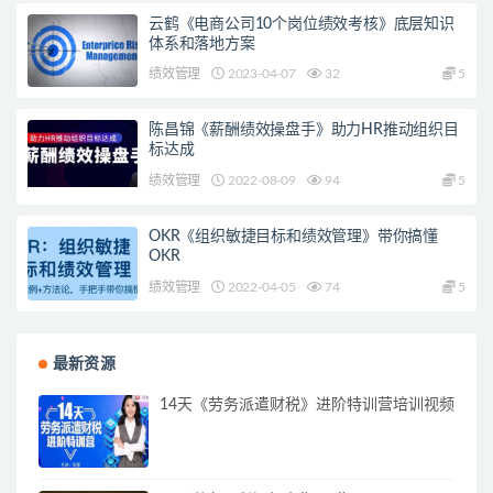
云鹤《电商公司10个岗位绩效考核》底层知识
体系和落地方案
绩效管理
2023-04-07
32
5
陈昌锦《薪酬绩效操盘手》助力HR推动组织目
标达成
绩效管理
2022-08-09
94
5
OKR《组织敏捷目标和绩效管理》带你搞懂
OKR
绩效管理
2022-04-05
74
5
最新资源
14天《劳务派遣财税》进阶特训营培训视频