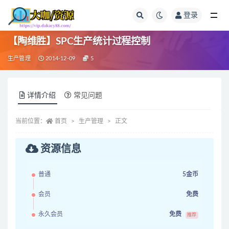
登录
全部
【陶维胜】SPC生产统计过程控制
生产管理
2014-12-09
5
详情介绍
常见问题
当前位置：
首页
生产管理
正文
资源信息
普通
5金币
会员
免费
永久会员
免费
推荐