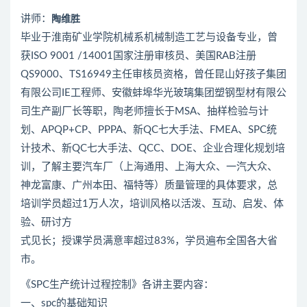
陶维胜
讲师：
毕业于淮南矿业学院机械系机械制造工艺与设备专业，曾
获ISO 9001 /14001国家注册审核员、美国RAB注册
QS9000、TS16949主任审核员资格，曾任昆山好孩子集团
有限公司IE工程师、安徽蚌埠华光玻璃集团塑钢型材有限公
司生产副厂长等职，陶老师擅长于MSA、抽样检验与计
划、APQP+CP、PPPA、新QC七大手法、FMEA、SPC统
计技术、新QC七大手法、QCC、DOE、企业合理化规划培
训，了解主要汽车厂（上海通用、上海大众、一汽大众、
神龙富康、广州本田、福特等）质量管理的具体要求，总
培训学员超过1万人次，培训风格以活泼、互动、启发、体
验、研讨方
式见长；授课学员满意率超过83%，学员遍布全国各大省
市。
《SPC生产统计过程控制》各讲主要内容：
一、spc的基础知识