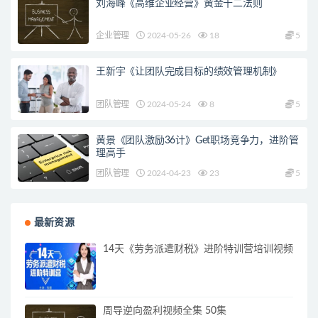
刘海峰《高维企业经营》黄金十二法则
企业管理
2024-05-26
18
5
王新宇《让团队完成目标的绩效管理机制》
团队管理
2024-05-24
8
5
黄景《团队激励36计》Get职场竞争力，进阶管
理高手
团队管理
2024-04-23
23
5
最新资源
14天《劳务派遣财税》进阶特训营培训视频
周导逆向盈利视频全集 50集