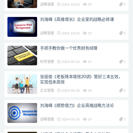
战略管理
2024-10-03
29
5
刘海峰《高维增长》企业家的战略必修课
战略管理
2024-10-01
25
5
手把手教你做一个优秀财务经理
财务管理
2024-09-26
19
5
张丽俊《老板降本增效20讲》管好三本五效，
实现低本高效
企业管理
2024-06-30
24
5
刘海峰《顺势借力》企业高维战略方法论
战略管理
2024-05-26
19
5