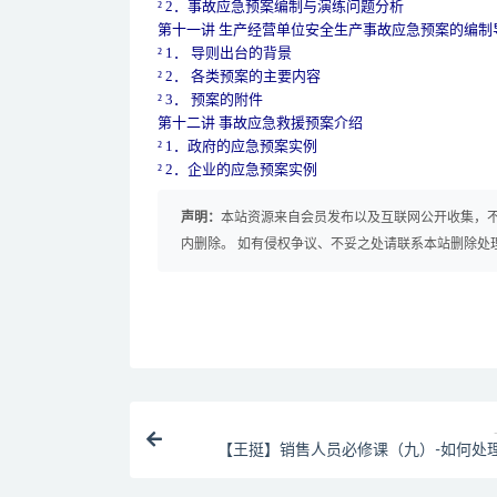
² 2．事故应急预案编制与演练问题分析
第十一讲 生产经营单位安全生产事故应急预案的编制
² 1． 导则出台的背景
² 2． 各类预案的主要内容
² 3． 预案的附件
第十二讲 事故应急救援预案介绍
² 1．政府的应急预案实例
² 2．企业的应急预案实例
声明：
本站资源来自会员发布以及互联网公开收集，不
内删除。 如有侵权争议、不妥之处请联系本站删除处
【王挺】销售人员必修课（九）-如何处