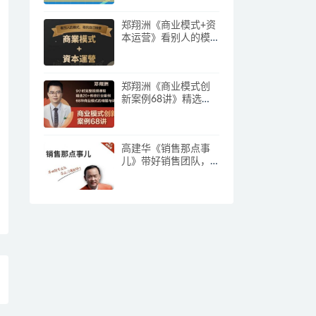
郑翔洲《商业模式+资
本运营》看别人的模
式寻找自己机会
郑翔洲《商业模式创
新案例68讲》精选
20+传统行业案例，68
种商业模式的精髓与
诀窍
高建华《销售那点事
儿》带好销售团队，
学习这门课就够了