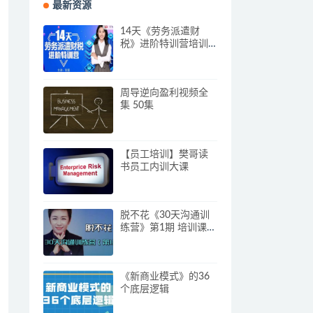
最新资源
14天《劳务派遣财
税》进阶特训营培训
视频
周导逆向盈利视频全
集 50集
【员工培训】樊哥读
书员工内训大课
脱不花《30天沟通训
练营》第1期 培训课程
视频
《新商业模式》的36
个底层逻辑