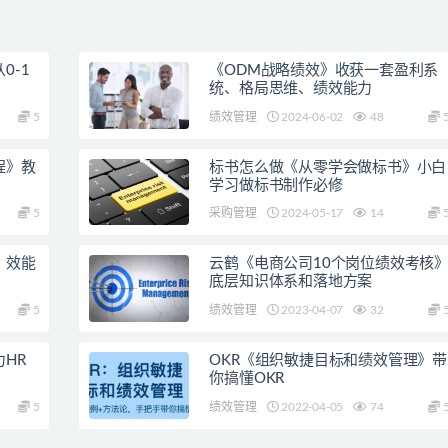
0-1
《ODM战略绩效》收获一套盈利系
统、格局思维、绩效能力
5
绩效管理
2024-06-02
48
程》教
标书怎么做《从零学会做标书》小白
学习做标书制作必修
5
采购管理
2024-05-17
14
，效能
云鹤《电商公司10个岗位绩效考核
底层知识体系和落地方案
5
绩效管理
2023-04-07
32
HR
OKR《组织敏捷目标和绩效管理》带
你搞懂OKR
5
绩效管理
2022-04-05
74