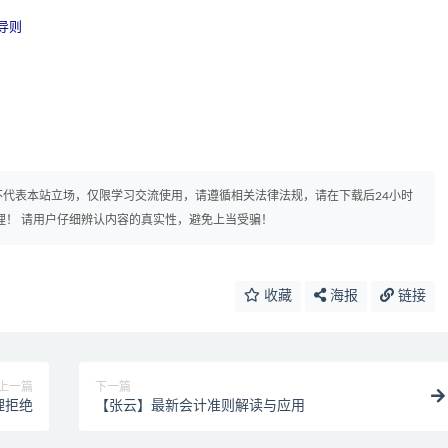
导则
代表本站立场，仅限学习交流使用，请遵循相关法律法规，请在下载后24小时
理！ 请用户仔细辨认内容的真实性，避免上当受骗！
收藏
海报
链接
上一篇
下一篇
理拒绝
【张云】最新会计准则解读与应用