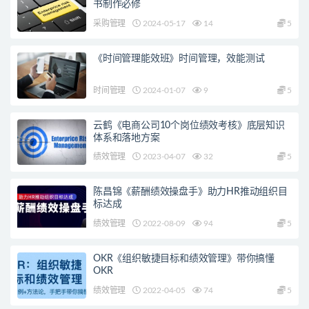
书制作必修
采购管理
2024-05-17
14
5
《时间管理能效班》时间管理，效能测试
时间管理
2024-01-07
9
5
云鹤《电商公司10个岗位绩效考核》底层知识
体系和落地方案
绩效管理
2023-04-07
32
5
陈昌锦《薪酬绩效操盘手》助力HR推动组织目
标达成
绩效管理
2022-08-09
94
5
OKR《组织敏捷目标和绩效管理》带你搞懂
OKR
绩效管理
2022-04-05
74
5