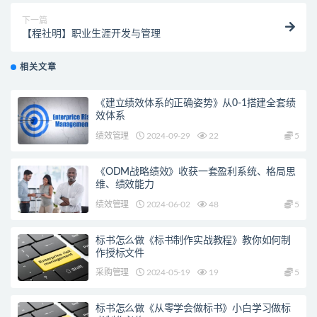
下一篇
【程社明】职业生涯开发与管理
相关文章
《建立绩效体系的正确姿势》从0-1搭建全套绩
效体系
绩效管理
2024-09-29
22
5
《ODM战略绩效》收获一套盈利系统、格局思
维、绩效能力
绩效管理
2024-06-02
48
5
标书怎么做《标书制作实战教程》教你如何制
作授标文件
采购管理
2024-05-19
19
5
标书怎么做《从零学会做标书》小白学习做标