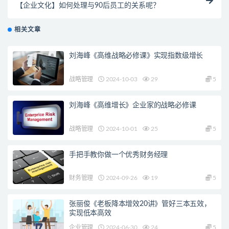
【企业文化】如何处理与90后员工的关系呢？
相关文章
刘海峰《高维战略必修课》实现指数级增长
战略管理
2024-10-03
29
5
刘海峰《高维增长》企业家的战略必修课
战略管理
2024-10-01
25
5
手把手教你做一个优秀财务经理
财务管理
2024-09-26
19
5
张丽俊《老板降本增效20讲》管好三本五效，
实现低本高效
企业管理
2024-06-30
24
5