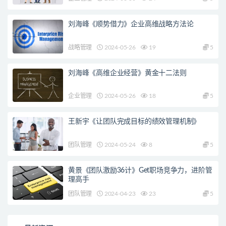
刘海峰《顺势借力》企业高维战略方法论
战略管理
2024-05-26
19
5
刘海峰《高维企业经营》黄金十二法则
企业管理
2024-05-26
18
5
王新宇《让团队完成目标的绩效管理机制》
团队管理
2024-05-24
8
5
黄景《团队激励36计》Get职场竞争力，进阶管
理高手
团队管理
2024-04-23
23
5