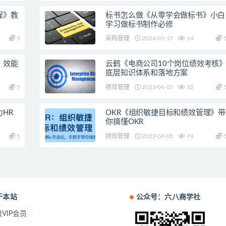
程》教
标书怎么做《从零学会做标书》小白
学习做标书制作必修
5
采购管理
2024-05-17
14
，效能
云鹤《电商公司10个岗位绩效考核
底层知识体系和落地方案
5
绩效管理
2023-04-07
32
HR
OKR《组织敏捷目标和绩效管理》带
你搞懂OKR
5
绩效管理
2022-04-05
74
于本站
公众号：六八商学社
VIP会员