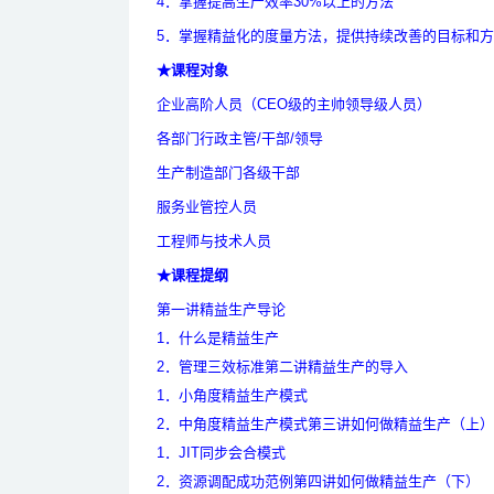
4．掌握提高生产效率30%以上的方法
5．掌握精益化的度量方法，提供持续改善的目标和
★课程对象
企业高阶人员（CEO级的主帅领导级人员）
各部门行政主管/干部/领导
生产制造部门各级干部
服务业管控人员
工程师与技术人员
★课程提纲
第一讲精益生产导论
1
．什么是精益生产
2
．管理三效标准
第二讲精益生产的导入
1
．小角度精益生产模式
2
．中角度精益生产模式
第三讲如何做精益生产（上）
1
．JIT同步会合模式
2
．资源调配成功范例
第四讲如何做精益生产（下）