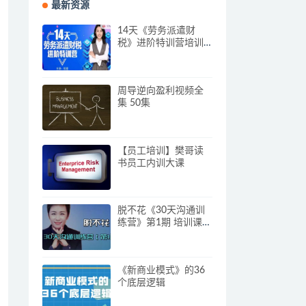
最新资源
14天《劳务派遣财
税》进阶特训营培训
视频
周导逆向盈利视频全
集 50集
【员工培训】樊哥读
书员工内训大课
脱不花《30天沟通训
练营》第1期 培训课程
视频
《新商业模式》的36
个底层逻辑