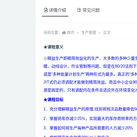
详情介绍
常见问题
当前位置：
首页
生产管理
正文
★课程意义
☆精益生产即精简效益化的生产，大多数的多种少量
模，动线设计，作业管制等问题，但是在80/20法则
或是“多种批量计划生产”两种形式为最多。真正的“多
JIT式仍必须调配才能做到精简效益。而且中小企业
源是固定的，只有调配内在条件去适应外在环境变化
★课程目标
1．充分理解精益生产的原理,找到将残次品数量降低5
2．掌握将库存减少25%，实现最大的库存周转率的
3．掌握如何将生产每种产品所需要的人力减少20%