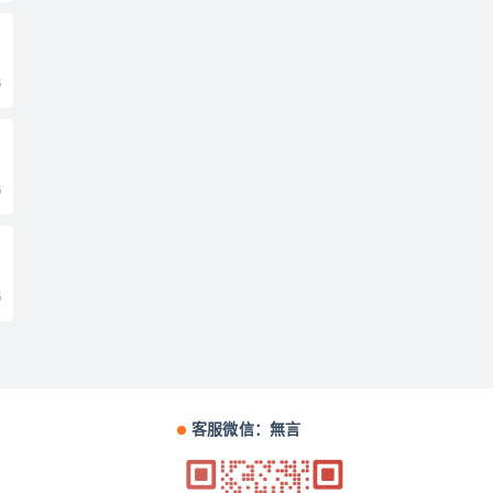
5
》
5
5
客服微信：無言