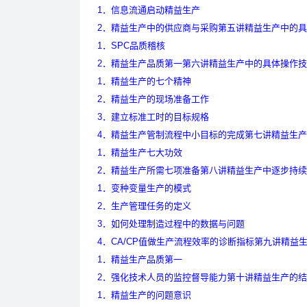
1
．信息流通启动精益生产
2
．精益生产中的供应商与采购
第五讲精益生产中的具
1
．SPC品质稽核
2
．精益生产品质第一
第六讲精益生产中的具体操作技
1
．精益生产的七个精神
2
．精益生产的现场准备工作
3
．建立标准工时的目标规格
4
．精益生产管制流程中小目标的完成
第七讲精益生产
1
．精益生产七大功效
2
．精益生产所需七项准备
第八讲精益生产中逐步持续
1
．变种变量生产的模式
2
．生产管理任务的定义
3
．如何处理制造过程中的数据与问题
4
．CA/CP值做生产流程效率的诊断指标
第九讲精益
1
．精益生产品质第一
2
．强化技术人员的监控督导能力
第十讲精益生产的结
1
．精益生产的问题意识