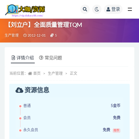
登录
全部
【刘立户】全面质量管理TQM
生产管理
2012-12-01
5
详情介绍
常见问题
当前位置：
首页
生产管理
正文
资源信息
普通
5金币
会员
免费
永久会员
免费
推荐