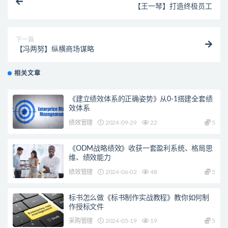
【王一琴】打造终极员工
下一篇
【冯两努】纵横商场谋略
相关文章
《建立绩效体系的正确姿势》从0-1搭建全套绩
效体系
绩效管理
2024-09-29
22
5
《ODM战略绩效》收获一套盈利系统、格局思
维、绩效能力
绩效管理
2024-06-02
48
5
标书怎么做《标书制作实战教程》教你如何制
作授标文件
采购管理
2024-05-19
19
5