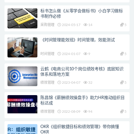
标书怎么做《从零学会做标书》小白学习做标
书制作必修
采购管理
2024-05-17
14
5
《时间管理能效班》时间管理，效能测试
时间管理
2024-01-07
9
5
云鹤《电商公司10个岗位绩效考核》底层知识
体系和落地方案
绩效管理
2023-04-07
32
5
陈昌锦《薪酬绩效操盘手》助力HR推动组织目
标达成
绩效管理
2022-08-09
94
5
OKR《组织敏捷目标和绩效管理》带你搞懂
OKR