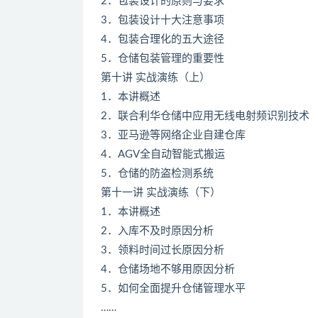
2．包装设计的原则与要求
3．包装设计十大注意事项
4．包装合理化的五大途径
5．仓储包装管理的重要性
第十讲 实战演练（上）
1．本讲概述
2．联合利华仓储中应用无线电射频识别技术
3．亚马逊等网络企业自建仓库
4．AGV全自动智能式搬运
5．仓储的防盗检测系统
第十一讲 实战演练（下）
1．本讲概述
2．入库不及时原因分析
3．领料时间过长原因分析
4．仓储场地不够用原因分析
5．如何全面提升仓储管理水平
……