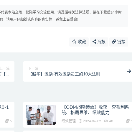
代表本站立场，仅限学习交流使用，请遵循相关法律法规，请在下载后24小时
理！ 请用户仔细辨认内容的真实性，避免上当受骗！
收藏
海报
链接
上一篇
下一篇
巧【高
【赵华】激励-有效激励员工的10大法则
清】
0-1
《ODM战略绩效》收获一套盈利系
统、格局思维、绩效能力
5
绩效管理
2024-06-02
48