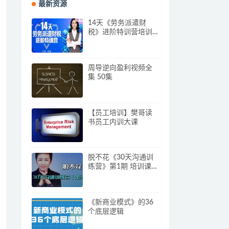
最新资源
14天《劳务派遣财
税》进阶特训营培训
视频
周导逆向盈利视频全
集 50集
【员工培训】樊哥读
书员工内训大课
脱不花《30天沟通训
练营》第1期 培训课程
视频
《新商业模式》的36
个底层逻辑