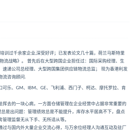
,培训过千余家企业,深受好评；已发表论文几十篇，荷兰马斯特里
物流战略》。 曾先后在大型跨国企业担任过：国际采购经理、生
、速递公司总经理、大型跨国集团供应链物流总监； 现为香港利发
物流咨询顾问.
可乐、GM、IBM、GE、飞利浦、西门子、柯达、摩托罗拉、肯
法挥去的一块心病，一方面仓储管理在企业经营中占据非常重要的
管理总是出问题：管理绩效总是不能提升，库存水平居高不下，盘点
房管理监督无从下手、无所适从等。
通过与国内外大量企业交流心得，与万余位经理人沟通互动及驻厂