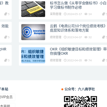
程》教
标书怎么做《从零学会做标书》小白
学习做标书制作必修
5
采购管理
2024-05-17
14
，效能
云鹤《电商公司10个岗位绩效考核
底层知识体系和落地方案
5
绩效管理
2023-04-07
32
HR
OKR《组织敏捷目标和绩效管理》带
你搞懂OKR
5
绩效管理
2022-04-05
74
于本站
公众号：六八商学社
VIP会员
本声明