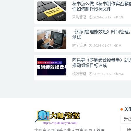
标书怎么做《标书制作实战教
你如何制作授标文件
采购管理
2024-05-19
19
《时间管理能效班》时间管理
测试
时间管理
2024-01-07
9
陈昌锦《薪酬绩效操盘手》助力
推动组织目标达成
绩效管理
2022-08-09
94
关
升级
版
大咖资源网涵盖企业人力资源,员工管理,