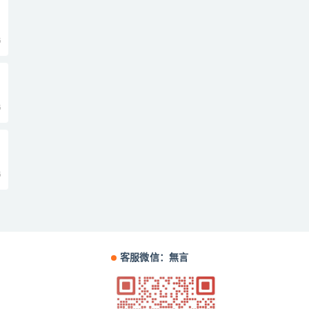
5
》
5
5
客服微信：無言