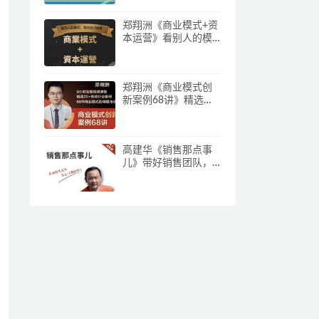
郑翔洲《商业模式+资
本运营》看别人的模
式寻找自己机会
郑翔洲《商业模式创
新案例68讲》精选
20+传统行业案例，68
种商业模式的精髓与
诀窍
高建华《销售那点事
儿》带好销售团队，
学习这门课就够了