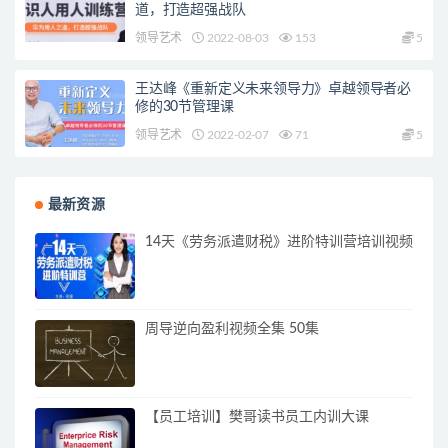
道，打造超强战队
领导艺术
2022-08-03
153
5
王达峰《重新定义未来领导力》卓越领导者必
修的30节管理课
领导艺术
2022-02-07
71
5
最新资源
14天《劳务派遣财税》进阶特训营培训视频
周导逆向盈利视频全集 50集
【员工培训】樊哥读书员工内训大课