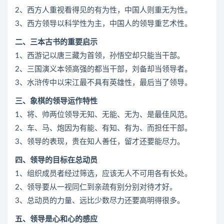
2、西方人重视看得见的有为性，中国人则重无为性。
3、西方领导以科学性为主，中国人的领导重艺术性。
二、三本古书的重要启示
1、西游记以唐三藏为首领，孙悟空却只能当干部。
2、三国演义本领高强的都当干部，刘备却当领导者。
3、水浒传中以宋江最不具有英雄性，最后当了领导。
三、象棋的领导运作特性
1、将、帅两位领导无知、无能、无为、是最佳风范。
2、车、马、炮因为有能、有知、有为、而担任干部。
3、领导的表现，贵在知人善任，留才还要能尽力。
四、领导的目标在总动员
1、组织成员者经过筛选，应该无人不可用各有长处。
2、领导要从一视同仁到亲疏有别分别对待才好。
3、总动员的力量、远比少数尽力还要高明得很多。
五、领导是心和心的感应