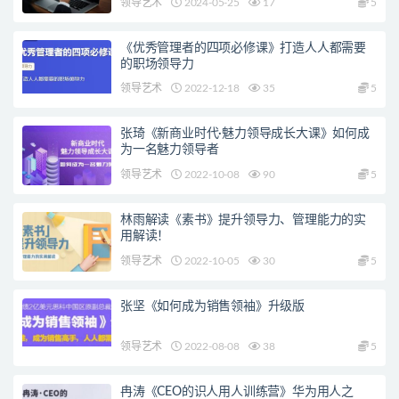
领导艺术
2024-05-25
17
5
《优秀管理者的四项必修课》打造人人都需要
的职场领导力
领导艺术
2022-12-18
35
5
张琦《新商业时代·魅力领导成长大课》如何成
为一名魅力领导者
领导艺术
2022-10-08
90
5
林雨解读《素书》提升领导力、管理能力的实
用解读！
领导艺术
2022-10-05
30
5
张坚《如何成为销售领袖》升级版
领导艺术
2022-08-08
38
5
冉涛《CEO的识人用人训练营》华为用人之