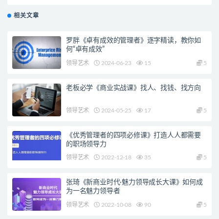
清】
相关文章
罗胖《卓有成效的管理者》逐字精读，教你如
何“卓有成效”
领导艺术
2024-06-23
15
5
老板必学《商业实战课》找人、找钱、找方向
领导艺术
2024-05-25
17
5
《优秀管理者的四项必修课》打造人人都需要
的职场领导力
领导艺术
2022-12-18
35
5
张琦《新商业时代·魅力领导成长大课》如何成
为一名魅力领导者
领导艺术
2022-10-08
90
5