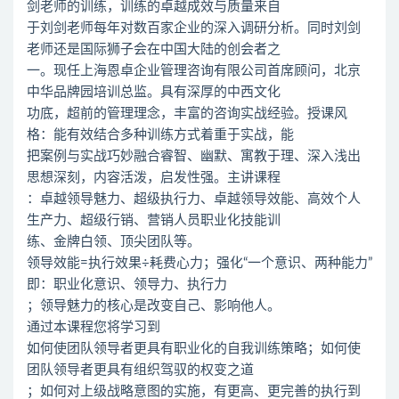
剑老师的训练，训练的卓越成效与质量来自
于刘剑老师每年对数百家企业的深入调研分析。同时刘剑
老师还是国际狮子会在中国大陆的创会者之
一。现任上海恩卓企业管理咨询有限公司首席顾问，北京
中华品牌园培训总监。具有深厚的中西文化
功底，超前的管理理念，丰富的咨询实战经验。授课风
格：能有效结合多种训练方式着重于实战，能
把案例与实战巧妙融合睿智、幽默、寓教于理、深入浅出
思想深刻，内容活泼，启发性强。主讲课程
：卓越领导魅力、超级执行力、卓越领导效能、高效个人
生产力、超级行销、营销人员职业化技能训
练、金牌白领、顶尖团队等。
领导效能=执行效果÷耗费心力；强化“一个意识、两种能力”
即：职业化意识、领导力、执行力
；领导魅力的核心是改变自己、影响他人。
通过本课程您将学习到
如何使团队领导者更具有职业化的自我训练策略；如何使
团队领导者更具有组织驾驭的权变之道
；如何对上级战略意图的实施，有更高、更完善的执行到