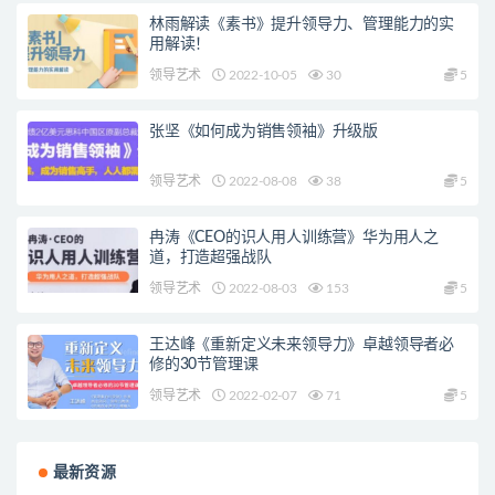
林雨解读《素书》提升领导力、管理能力的实
用解读！
领导艺术
2022-10-05
30
5
张坚《如何成为销售领袖》升级版
领导艺术
2022-08-08
38
5
冉涛《CEO的识人用人训练营》华为用人之
道，打造超强战队
领导艺术
2022-08-03
153
5
王达峰《重新定义未来领导力》卓越领导者必
修的30节管理课
领导艺术
2022-02-07
71
5
最新资源