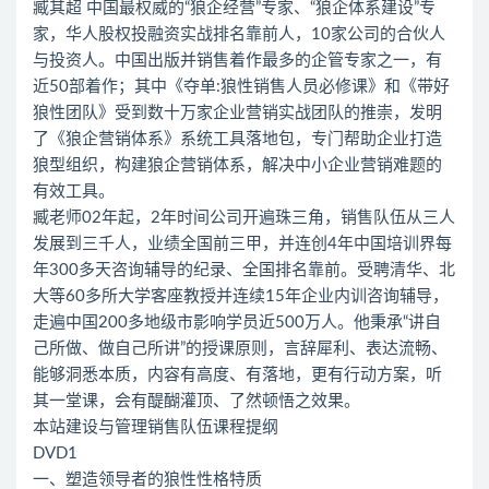
臧其超 中国最权威的“狼企经营”专家、“狼企体系建设”专
家，华人股权投融资实战排名靠前人，10家公司的合伙人
与投资人。中国出版并销售着作最多的企管专家之一，有
近50部着作；其中《夺单:狼性销售人员必修课》和《带好
狼性团队》受到数十万家企业营销实战团队的推崇，发明
了《狼企营销体系》系统工具落地包，专门帮助企业打造
狼型组织，构建狼企营销体系，解决中小企业营销难题的
有效工具。
臧老师02年起，2年时间公司开遍珠三角，销售队伍从三人
发展到三千人，业绩全国前三甲，并连创4年中国培训界每
年300多天咨询辅导的纪录、全国排名靠前。受聘清华、北
大等60多所大学客座教授并连续15年企业内训咨询辅导，
走遍中国200多地级市影响学员近500万人。他秉承“讲自
己所做、做自己所讲”的授课原则，言辞犀利、表达流畅、
能够洞悉本质，内容有高度、有落地，更有行动方案，听
其一堂课，会有醍醐灌顶、了然顿悟之效果。
本站建设与管理销售队伍课程提纲
DVD1
一、塑造领导者的狼性性格特质