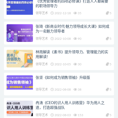
《优秀管理者的四项必修课》打造人人都需要
的职场领导力
领导艺术
2022-12-18
35
5
张琦《新商业时代·魅力领导成长大课》如何成
为一名魅力领导者
领导艺术
2022-10-08
90
5
林雨解读《素书》提升领导力、管理能力的实
用解读！
领导艺术
2022-10-05
30
5
张坚《如何成为销售领袖》升级版
领导艺术
2022-08-08
38
5
冉涛《CEO的识人用人训练营》华为用人之
道，打造超强战队
领导艺术
2022-08-03
153
5