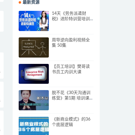
最新资源
14天《劳务派遣财
税》进阶特训营培训
视频
周导逆向盈利视频全
集 50集
【员工培训】樊哥读
书员工内训大课
5
脱不花《30天沟通训
练营》第1期 培训课程
5
视频
《新商业模式》的36
个底层逻辑
5