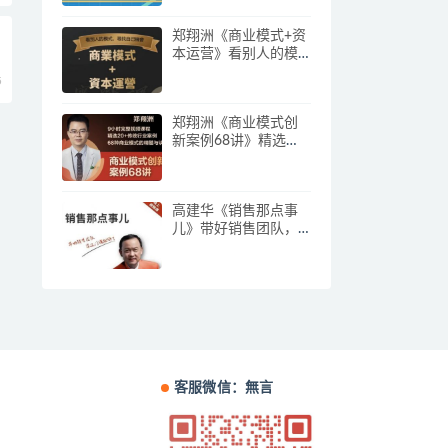
郑翔洲《商业模式+资
本运营》看别人的模
式寻找自己机会
5
郑翔洲《商业模式创
新案例68讲》精选
20+传统行业案例，68
种商业模式的精髓与
诀窍
高建华《销售那点事
儿》带好销售团队，
学习这门课就够了
客服微信：無言