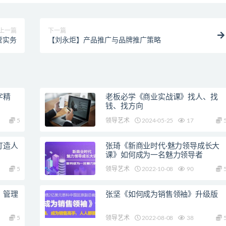
上一篇
下一篇
管实务
【刘永炬】产品推广与品牌推广策略
字精
老板必学《商业实战课》找人、找
钱、找方向
5
领导艺术
2024-05-25
17
打造人
张琦《新商业时代·魅力领导成长大
课》如何成为一名魅力领导者
5
领导艺术
2022-10-08
90
、管理
张坚《如何成为销售领袖》升级版
5
领导艺术
2022-08-08
38