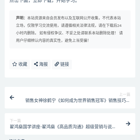
点击下面，立即下载，开始学习。
声明：
本站资源来自会员发布以及互联网公开收集，不代表本站
立场，仅限学习交流使用，请遵循相关法律法规，请在下载后24
小时内删除。 如有侵权争议、不妥之处请联系本站删除处理！ 请
用户仔细辨认内容的真实性，避免上当受骗！
收藏
海报
链接
上一篇
销售女神徐鹤宁《如何成为世界销售冠军》销售技巧视
频
下一篇
翟鸿燊国学讲座-翟鸿燊《高品质沟通》超级营销与说
服力