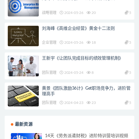
战略管理
2024-05-26
20
5
刘海峰《高维企业经营》黄金十二法则
企业管理
2024-05-26
18
5
王新宇《让团队完成目标的绩效管理机制》
团队管理
2024-05-24
8
5
黄景《团队激励36计》Get职场竞争力，进阶管
理高手
团队管理
2024-04-23
23
5
最新资源
14天《劳务派遣财税》进阶特训营培训视频