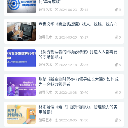
何“卓有成效”
领导艺术
2024-06-23
15
5
老板必学《商业实战课》找人、找钱、找方向
领导艺术
2024-05-25
17
5
《优秀管理者的四项必修课》打造人人都需要
的职场领导力
领导艺术
2022-12-18
35
5
张琦《新商业时代·魅力领导成长大课》如何成
为一名魅力领导者
领导艺术
2022-10-08
90
5
林雨解读《素书》提升领导力、管理能力的实
用解读！
领导艺术
2022-10-05
30
5