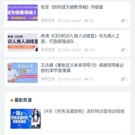
张坚《如何成为销售领袖》升级版
领导艺术
2022-08-08
38
5
冉涛《CEO的识人用人训练营》华为用人之
道，打造超强战队
领导艺术
2022-08-03
153
5
王达峰《重新定义未来领导力》卓越领导者必
修的30节管理课
领导艺术
2022-02-07
71
5
最新资源
14天《劳务派遣财税》进阶特训营培训视频