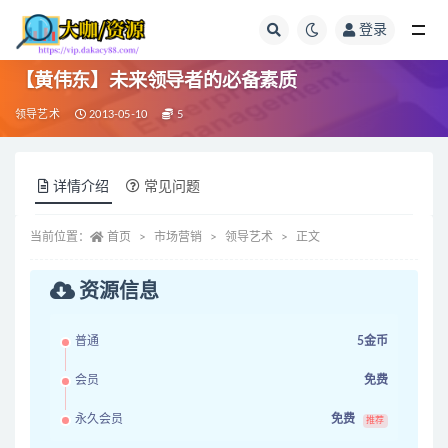
登录
全部
【黄伟东】未来领导者的必备素质
领导艺术
2013-05-10
5
详情介绍
常见问题
当前位置：
首页
市场营销
领导艺术
正文
资源信息
普通
5金币
会员
免费
永久会员
免费
推荐