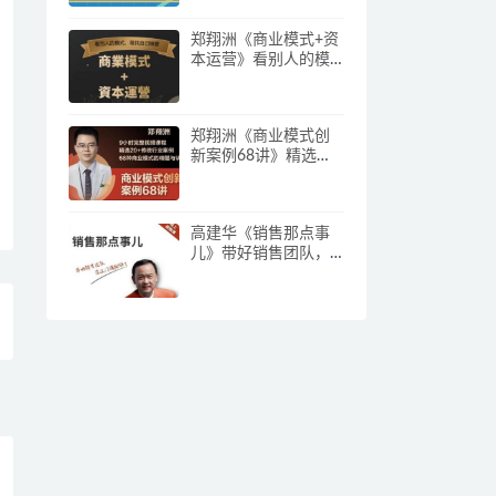
郑翔洲《商业模式+资
本运营》看别人的模
式寻找自己机会
郑翔洲《商业模式创
新案例68讲》精选
20+传统行业案例，68
种商业模式的精髓与
诀窍
高建华《销售那点事
儿》带好销售团队，
学习这门课就够了