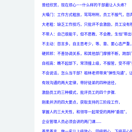
曾经欣赏，现在烦心——什么样的干部最让人头疼？
大嗓门：工作方式粗放，骂骂咧咧，员工不服气，怨
大老粗：缺乏工作技巧，只批评不会激励，员工没有
不带人：自己很能干，但不愿教、不会教，生怕“带出
不主动：怨言多，自主思考少，等、靠、要心态严重
硬邦邦：不善协调关系，和其他部门摩擦不断，跨部
自视高：瞧不起部下，常顶撞上级，不服管，受不得“
不会说话，怎么当干部？祖林老师带来“弹性沟通”，
有效沟通的两大定律，带好徒弟的四种途径，
激励员工的三种模式，批评员工的四个步骤,
刚柔并济的四大要点，获取支持的三阶段工作，
掌握人的三大天性，和领导一起常受的两种“委屈”，
企业管理人员必须会讲的两门课……
善思善言，做一名让上级放心、同级舒心、下级开心