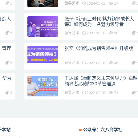
5
领导艺术
2024-05-25
17
打造人
张琦《新商业时代·魅力领导成长大
课》如何成为一名魅力领导者
5
领导艺术
2022-10-08
90
、管理
张坚《如何成为销售领袖》升级版
5
领导艺术
2022-08-08
38
》华为
王达峰《重新定义未来领导力》卓越
领导者必修的30节管理课
5
领导艺术
2022-02-07
71
于本站
公众号：六八商学社