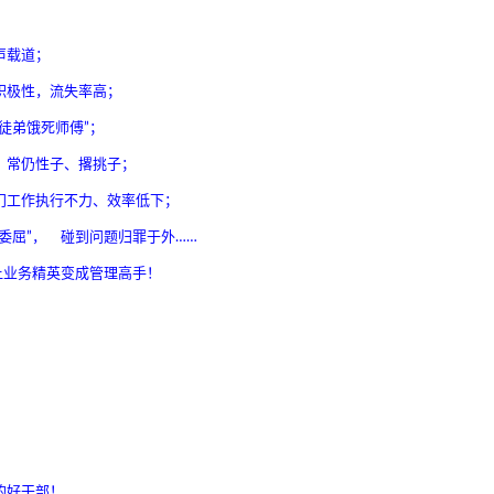
声载道；
积极性，流失率高；
徒弟饿死师傅”；
，常仍性子、撂挑子；
门工作执行不力、效率低下；
委屈”， 碰到问题归罪于外……
让业务精英变成管理高手！
的好干部！