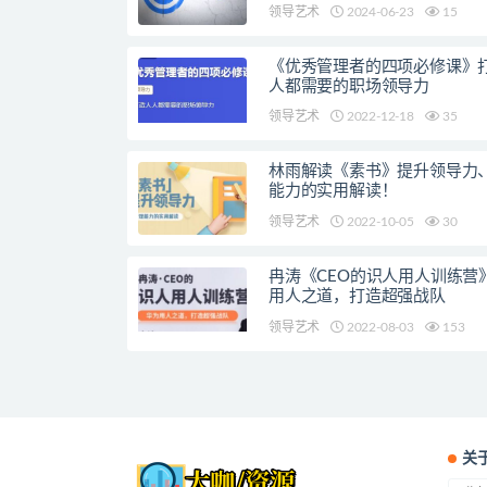
领导艺术
2024-06-23
15
《优秀管理者的四项必修课》
人都需要的职场领导力
领导艺术
2022-12-18
35
林雨解读《素书》提升领导力
能力的实用解读！
领导艺术
2022-10-05
30
冉涛《CEO的识人用人训练营
用人之道，打造超强战队
领导艺术
2022-08-03
153
关