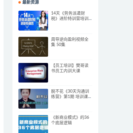
最新资源
14天《劳务派遣财
税》进阶特训营培训
视频
周导逆向盈利视频全
集 50集
【员工培训】樊哥读
书员工内训大课
脱不花《30天沟通训
练营》第1期 培训课程
视频
《新商业模式》的36
个底层逻辑