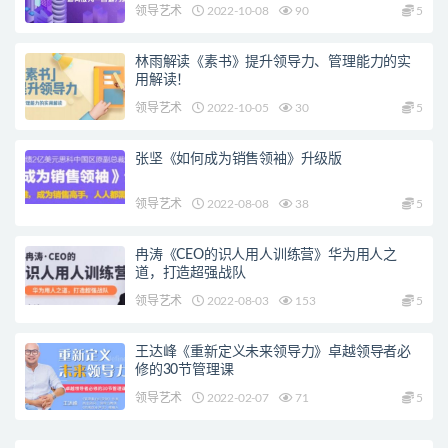
领导艺术
2022-10-08
90
5
林雨解读《素书》提升领导力、管理能力的实
用解读！
领导艺术
2022-10-05
30
5
张坚《如何成为销售领袖》升级版
领导艺术
2022-08-08
38
5
冉涛《CEO的识人用人训练营》华为用人之
道，打造超强战队
领导艺术
2022-08-03
153
5
王达峰《重新定义未来领导力》卓越领导者必
修的30节管理课
领导艺术
2022-02-07
71
5