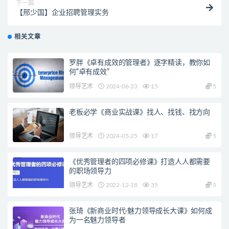
下一篇
【邢少国】企业招聘管理实务
相关文章
罗胖《卓有成效的管理者》逐字精读，教你如
何“卓有成效”
领导艺术
2024-06-23
15
5
老板必学《商业实战课》找人、找钱、找方向
领导艺术
2024-05-25
17
5
《优秀管理者的四项必修课》打造人人都需要
的职场领导力
领导艺术
2022-12-18
35
5
张琦《新商业时代·魅力领导成长大课》如何成
为一名魅力领导者