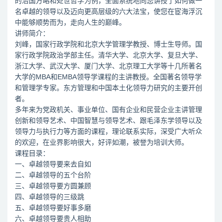
的治国方略和处世哲学为例，全面系统地向您讲授了如何做一
名卓越的领导以及迈向更高层级的六大法宝，使您在宦海浮沉
中能够顺势而为，走向人生的巅峰。
讲师简介：
刘峰，国家行政学院和北京大学管理学教授、博士生导师。国
家行政学院政治学部主任。清华大学、北京大学、复旦大学、
浙江大学、武汉大学、厦门大学、北京理工大学等十几所著名
大学的MBA和EMBA领导学课程的主讲教授。全国著名领导学
和管理学专家。东方管理和中国本土化领导力研究的主要开创
者。
多年来为党政机关、事业单位、国有企业和民营企业主讲管理
创新和领导艺术、中国智慧与领导艺术、跟毛泽东学领导以及
领导力与执行力等方面的课程，理论联系实际，深受广大听众
的欢迎，在业界影响很大，好评如潮，被誉为培训大师。
课程目录：
一、卓越领导要来去自如
二、卓越领导的五个台阶
三、卓越领导要方圆兼顾
四、卓越领导的三级跳
五、卓越领导要好事多磨
六、卓越领导要贵人相助