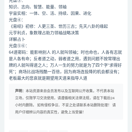
光盘③：
知识、志向、智慧、能量、领袖
宇宙实相：一体、空、活、持续、因果、进化
光盘④：
《易经》初修：人更三圣、世历三古；先天八卦的缘起
元亨利贞，象数理占助力领袖战略决策
详解占卜
光盘⑤⑥：
64道密码：能影响别人 的人就叫领袖；时也命也，人各有志就
是人各有命；反者道之动，弱者道之用，遇到问题不按常理出
牌的人就叫得道之人；万人一生的努力就是为了四个字“求得好
死”；商场比战场残酷一百倍，因为商场连投降的机会都没有；
老板最大的悲哀就是期望用天道来指导人道
声明：
本站资源来自会员发布以及互联网公开收集，不代表本站
立场，仅限学习交流使用，请遵循相关法律法规，请在下载后24
小时内删除。 如有侵权争议、不妥之处请联系本站删除处理！ 请
用户仔细辨认内容的真实性，避免上当受骗！