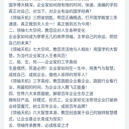
国学博大精深，企业家如何用有限的时间，快速、准确的学到
真正对自己、对当下、对企业有益的国学经典？
《领袖天机》三把金钥匙，帮您正确精选，打开国学殿堂三条
通道，真正做到天人合一！真正做到古为今用！
二、领袖七大空间，教您应对人生各种变化
企业家如何成为寥寥无几的商界领袖，主宰自己的命运、把控
自己的未来？
《领袖天机》七大空间，教您灵活地与人相处！用国学的大智
慧，为当代企业家注入王者风范！
三、局、生、死——企业家的三字真经
生是偶然，死是必然！企业家如何在一生中，用勇气与智慧，
成就自己、成就企业，做他人崇拜的领军人？
《领袖天机》三字真经，教您跳脱企业看企业，跳脱行业看行
业，用最短的时间，为企业注入腾飞正能量！
四、世界六大本质面貌，解密百年企业生存之道
拥有好产品、好模式、好员工，企业家却无法带领企业打破商
业经营魔咒，树立百年企业，成就百年品牌？
《领袖天机》六大智慧本源，教您创造属于自己的独特智慧模
式，让企业基业长青成为现实！
五、领袖传承教育，必成栋梁之才