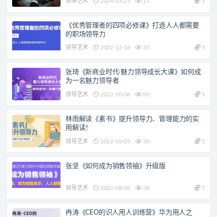
领导艺术
2024-05-25
17
5
《优秀管理者的四项必修课》打造人人都需要
的职场领导力
领导艺术
2022-12-18
35
5
张琦《新商业时代·魅力领导成长大课》如何成
为一名魅力领导者
领导艺术
2022-10-08
90
5
林雨解读《素书》提升领导力、管理能力的实
用解读！
领导艺术
2022-10-05
30
5
张坚《如何成为销售领袖》升级版
领导艺术
2022-08-08
38
5
冉涛《CEO的识人用人训练营》华为用人之