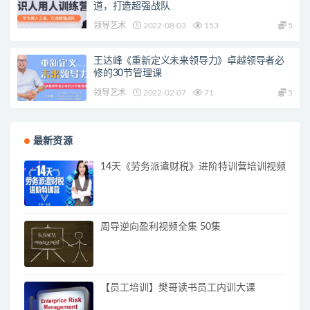
道，打造超强战队
领导艺术
2022-08-03
153
5
王达峰《重新定义未来领导力》卓越领导者必
修的30节管理课
领导艺术
2022-02-07
71
5
最新资源
14天《劳务派遣财税》进阶特训营培训视频
周导逆向盈利视频全集 50集
【员工培训】樊哥读书员工内训大课