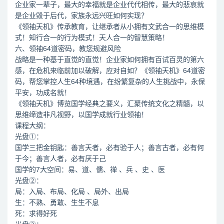
企业家一辈子，最大的幸福就是企业代代相传，最大的悲哀就
是企业毁于后代，家族永远兴旺如何实现？
《领袖天机》传承教育，让继承者从小拥有文武合一的思维模
式！知行合一的行为模式！天人合一的智慧策略！
六、领袖64道密码，教您规避风险
战略是一种基于直觉的直觉！企业家如何拥有百试百灵的第六
感，在危机来临前加以破解，应对自如？《领袖天机》64道密
码，帮您掌控人生64种境遇，在纷繁复杂的人生挑战中，永保
平安，功成名就！
《领袖天机》博览国学经典之要义，汇聚传统文化之精髓，以
思维缔造非凡视野，以国学成就行业领袖！
课程大纲：
光盘①：
国学三把金钥匙：善言天者，必有验于人；善言古者，必有何
于今；善言人者，必有厌于己
国学的7大空间：易、道、儒、禅 、兵 、史 、医
光盘②：
局：入局、布局、化局 、局外、出局
生：不熟、勇敢、生生不息
死：求得好死