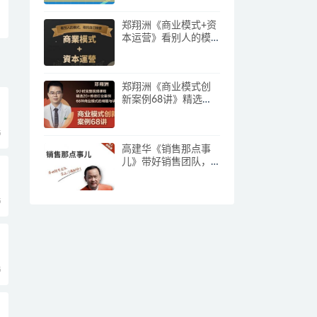
郑翔洲《商业模式+资
本运营》看别人的模
式寻找自己机会
郑翔洲《商业模式创
新案例68讲》精选
20+传统行业案例，68
种商业模式的精髓与
5
诀窍
高建华《销售那点事
儿》带好销售团队，
学习这门课就够了
5
5