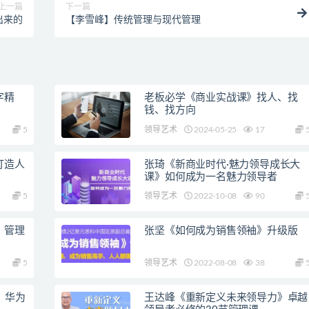
上一篇
下一篇
出来的
【李雪峰】传统管理与现代管理
字精
老板必学《商业实战课》找人、找
钱、找方向
5
领导艺术
2024-05-25
17
打造人
张琦《新商业时代·魅力领导成长大
课》如何成为一名魅力领导者
5
领导艺术
2022-10-08
90
、管理
张坚《如何成为销售领袖》升级版
5
领导艺术
2022-08-08
38
》华为
王达峰《重新定义未来领导力》卓越