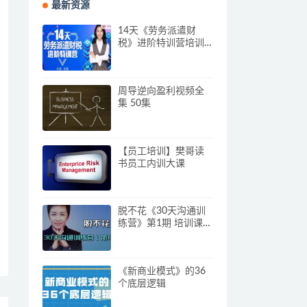
最新资源
14天《劳务派遣财
税》进阶特训营培训
视频
周导逆向盈利视频全
集 50集
【员工培训】樊哥读
书员工内训大课
脱不花《30天沟通训
练营》第1期 培训课程
视频
《新商业模式》的36
个底层逻辑