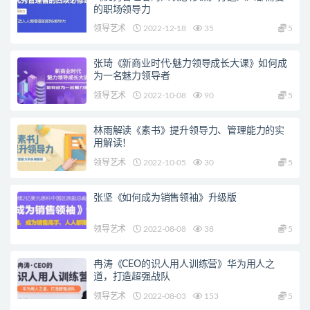
的职场领导力
领导艺术
2022-12-18
35
5
张琦《新商业时代·魅力领导成长大课》如何成
为一名魅力领导者
领导艺术
2022-10-08
90
5
林雨解读《素书》提升领导力、管理能力的实
用解读！
领导艺术
2022-10-05
30
5
张坚《如何成为销售领袖》升级版
领导艺术
2022-08-08
38
5
冉涛《CEO的识人用人训练营》华为用人之
道，打造超强战队
领导艺术
2022-08-03
153
5