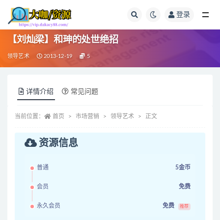
登录
全部
【刘灿梁】和珅的处世绝招
领导艺术
2013-12-19
5
详情介绍
常见问题
当前位置：
首页
市场营销
领导艺术
正文
资源信息
普通
5金币
会员
免费
永久会员
免费
推荐