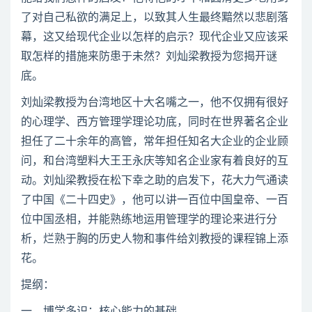
了对自己私欲的满足上，以致其人生最终黯然以悲剧落
幕，这又给现代企业以怎样的启示？现代企业又应该采
取怎样的措施来防患于未然？刘灿梁教授为您揭开谜
底。
刘灿梁教授为台湾地区十大名嘴之一，他不仅拥有很好
的心理学、西方管理学理论功底，同时在世界著名企业
担任了二十余年的高管，常年担任知名大企业的企业顾
问，和台湾塑料大王王永庆等知名企业家有着良好的互
动。刘灿梁教授在松下幸之助的启发下，花大力气通读
了中国《二十四史》，他可以讲一百位中国皇帝、一百
位中国丞相，并能熟练地运用管理学的理论来进行分
析，烂熟于胸的历史人物和事件给刘教授的课程锦上添
花。
提纲：
一、博学多识：核心能力的基础