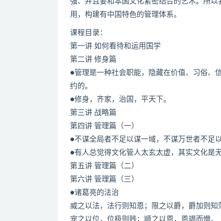
强、并且要和本国文化紧密结合的艺术。所以
用，构建有中国特色的管理体系。
课程目录：
第一讲 如何看待和运用国学
第二讲 修身篇
●管理是一种社会职能，隐藏在价值、习俗、
约的。
●修身，齐家，治国，平天下。
第三讲 战略篇
第四讲 管理篇（一）
●不谋全局者不足以谋一域，不谋万世者不足
●有人总觉得文化管人太玄太虚，其实文化是
第五讲 管理篇（二）
第六讲 管理篇（三）
●诸葛亮的法治
威之以法，法行则知恩；限之以爵，爵加则知
宠之以位，位极则贱；顺之以恩，恩竭而慢。