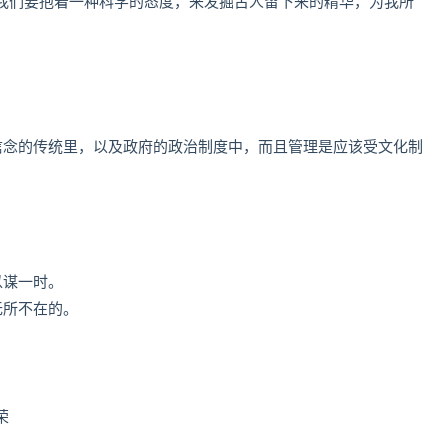
我们要抱着一种科学的态度，来发掘古人留下来的精华，为我所
信念的传统里，以及政府的政治制度中，而且管理是应该受文化制
以谋一时。
无所不在的。
荣