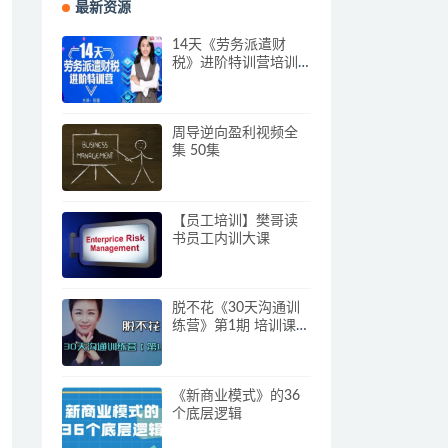
最新资源
14天《劳务派遣财
税》进阶特训营培训
视频
周导逆向盈利视频全
集 50集
【员工培训】樊哥读
书员工内训大课
脱不花《30天沟通训
练营》第1期 培训课程
视频
《新商业模式》的36
个底层逻辑