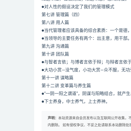
●对人性的假设决定了我们的管理模式
第七讲 管理篇（四）
第八讲 用人篇
●当代管理者应该具备的综合素质：一个是德
●当领导的主要任务有两个：出主意，用干部
第九讲 沟通篇
第十讲 团队篇
●与智者言依；与博者言依于辩；与辩者言依
●大功小赏—没气度，小功大赏—众不服，无功
第十一讲 谋略篇
第十二讲 变革篇与养生篇
●“一阴一阳之谓道”，阴谋与阳略结合，就产生
●下士养身，中士养气，上士养神。
声明：
本站资源来自会员发布以及互联网公开收集，不
内删除。 如有侵权争议、不妥之处请联系本站删除处