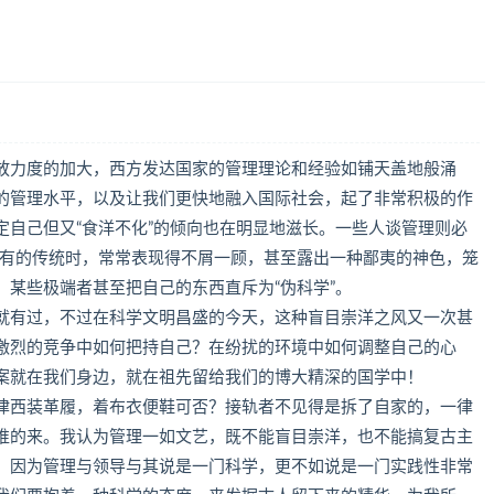
放力度的加大，西方发达国家的管理理论和经验如铺天盖地般涌
的管理水平，以及让我们更快地融入国际社会，起了非常积极的作
定自己但又“食洋不化”的倾向也在明显地滋长。一些人谈管理则必
固有的传统时，常常表现得不屑一顾，甚至露出一种鄙夷的神色，笼
某些极端者甚至把自己的东西直斥为“伪科学”。
就有过，不过在科学文明昌盛的今天，这种盲目崇洋之风又一次甚
激烈的竞争中如何把持自己？在纷扰的环境中如何调整自己的心
案就在我们身边，就在祖先留给我们的博大精深的国学中！
律西装革履，着布衣便鞋可否？接轨者不见得是拆了自家的，一律
谁的来。我认为管理一如文艺，既不能盲目崇洋，也不能搞复古主
。因为管理与领导与其说是一门科学，更不如说是一门实践性非常