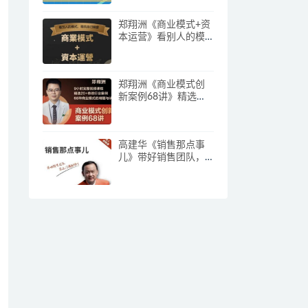
郑翔洲《商业模式+资
本运营》看别人的模
式寻找自己机会
郑翔洲《商业模式创
新案例68讲》精选
20+传统行业案例，68
种商业模式的精髓与
诀窍
高建华《销售那点事
儿》带好销售团队，
学习这门课就够了