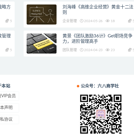
战略方
刘海峰《高维企业经营》黄金十二法
则
5
企业管理
2024-05-26
18
效管理
黄景《团队激励36计》Get职场竞争
力，进阶管理高手
5
团队管理
2024-04-23
23
于本站
公众号：六八商学社
VIP会员
本声明
私协议