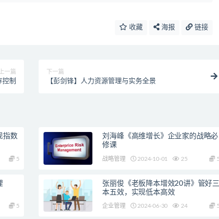
收藏
海报
链接
上一篇
下一篇
存控制
【彭剑锋】人力资源管理与实务全景
现指数
刘海峰《高维增长》企业家的战略必
修课
5
战略管理
2024-10-01
25
理
张丽俊《老板降本增效20讲》管好
本五效，实现低本高效
5
企业管理
2024-06-30
24