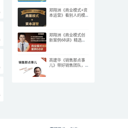
郑翔洲《商业模式+资
5
本运营》看别人的模
式寻找自己机会
郑翔洲《商业模式创
5
新案例68讲》精选
20+传统行业案例，68
种商业模式的精髓与
诀窍
高建华《销售那点事
儿》带好销售团队，
5
学习这门课就够了
5