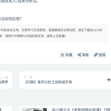
和相关收入/成本分析法。
分析法如何应用？
代表本站立场，仅限学习交流使用，请遵循相关法律法规，请在下载后24小时
理！ 请用户仔细辨认内容的真实性，避免上当受骗！
收藏
海报
链接
上一篇
下一篇
品牌梦
【闫静】差异分析之自制或外购
理
中小微企业《老板财税必修课》刀姐