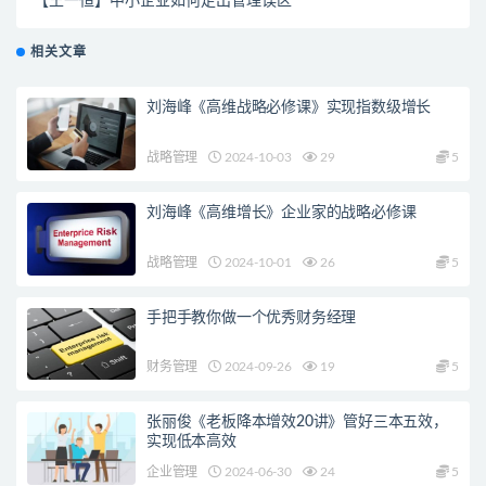
【王一恒】中小企业如何走出管理误区
相关文章
刘海峰《高维战略必修课》实现指数级增长
战略管理
2024-10-03
29
5
刘海峰《高维增长》企业家的战略必修课
战略管理
2024-10-01
26
5
手把手教你做一个优秀财务经理
财务管理
2024-09-26
19
5
张丽俊《老板降本增效20讲》管好三本五效，
实现低本高效
企业管理
2024-06-30
24
5