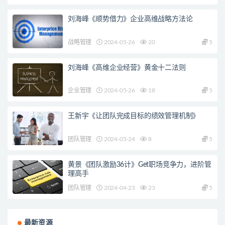
刘海峰《顺势借力》企业高维战略方法论
战略管理
2024-05-26
20
5
刘海峰《高维企业经营》黄金十二法则
企业管理
2024-05-26
18
5
王新宇《让团队完成目标的绩效管理机制》
团队管理
2024-05-24
8
5
黄景《团队激励36计》Get职场竞争力，进阶管
理高手
团队管理
2024-04-23
23
5
最新资源