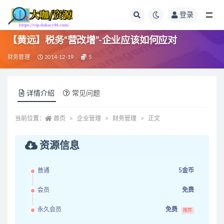
登录
全部
【黄远】税务“营改增”-企业应该如何应对
财务管理
2014-12-19
5
详情介绍
常见问题
当前位置：
首页
企业管理
财务管理
正文
资源信息
普通
5金币
会员
免费
永久会员
免费
推荐