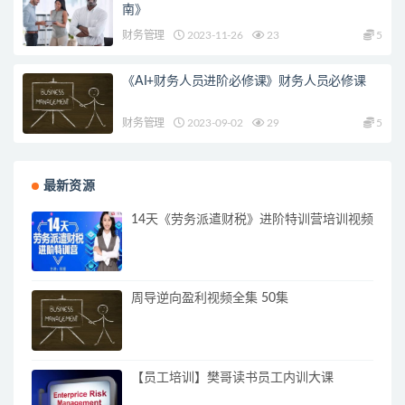
南》
财务管理
2023-11-26
23
5
《AI+财务人员进阶必修课》财务人员必修课
财务管理
2023-09-02
29
5
最新资源
14天《劳务派遣财税》进阶特训营培训视频
周导逆向盈利视频全集 50集
【员工培训】樊哥读书员工内训大课