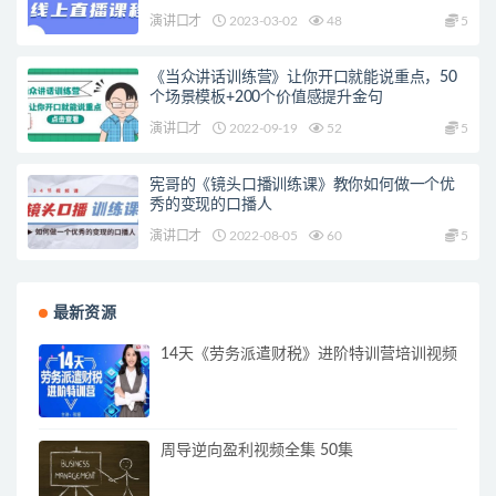
演讲口才
2023-03-02
48
5
《当众讲话训练营》让你开口就能说重点，50
个场景模板+200个价值感提升金句
演讲口才
2022-09-19
52
5
宪哥的《镜头口播训练课》教你如何做一个优
秀的变现的口播人
演讲口才
2022-08-05
60
5
最新资源
14天《劳务派遣财税》进阶特训营培训视频
周导逆向盈利视频全集 50集