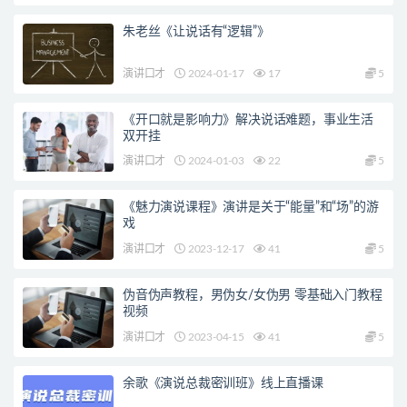
朱老丝《让说话有“逻辑”》
演讲口才
2024-01-17
17
5
《开口就是影响力》解决说话难题，事业生活
双开挂
演讲口才
2024-01-03
22
5
《魅力演说课程》演讲是关于“能量”和“场”的游
戏
演讲口才
2023-12-17
41
5
伪音伪声教程，男伪女/女伪男 零基础入门教程
视频
演讲口才
2023-04-15
41
5
余歌《演说总裁密训班》线上直播课