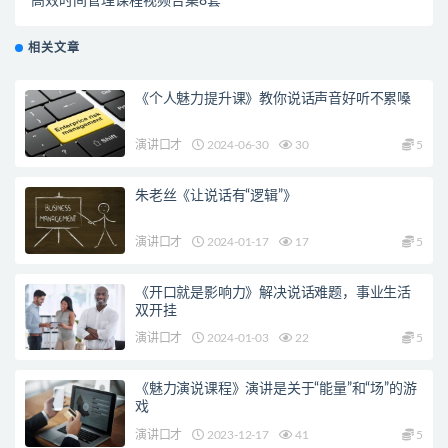
高效时间管理课程视频合集8套
相关文章
《个人魅力提升课》教你说话声音好听不累嗓
演讲口才
2024-06-30
30
5
朱老丝《让说话有“逻辑”》
演讲口才
2024-01-17
17
5
《开口就是影响力》解决说话难题，事业生活
双开挂
演讲口才
2024-01-03
22
5
《魅力演说课程》演讲是关于“能量”和“场”的游
戏
演讲口才
2023-12-17
41
5