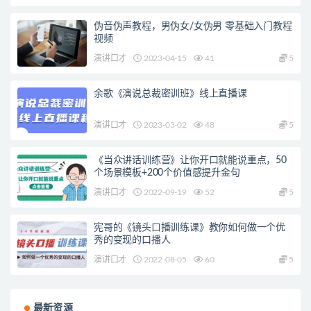
伪音伪声教程，男伪女/女伪男 零基础入门教程
视频
演讲口才
2023-04-15
41
5
余歌《演说总裁密训班》线上直播课
演讲口才
2023-03-02
48
5
《当众讲话训练营》让你开口就能说重点，50
个场景模板+200个价值感提升金句
演讲口才
2022-09-19
52
5
宪哥的《镜头口播训练课》教你如何做一个优
秀的变现的口播人
演讲口才
2022-08-05
60
5
最新资源