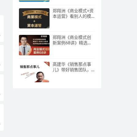
郑翔洲《商业模式+资
本运营》看别人的模
式寻找自己机会
5
郑翔洲《商业模式创
新案例68讲》精选
20+传统行业案例，68
种商业模式的精髓与
诀窍
高建华《销售那点事
5
儿》带好销售团队，
学习这门课就够了
5
5