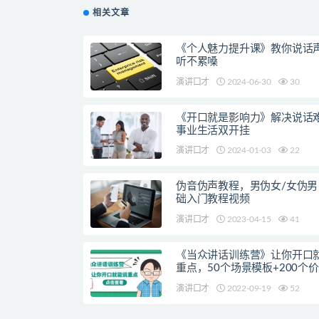
相关文章
《个人魅力提升课》教你说话
听不累嗓
演讲口才
2024-06-30
30
《开口就是影响力》解决说话
事业生活双开挂
演讲口才
2024-01-03
22
伪音伪声教程，男伪女/女伪男
础入门教程视频
演讲口才
2023-04-15
41
《当众讲话训练营》让你开口
重点，50个场景模板+200个
提升金句
演讲口才
2022-09-19
52