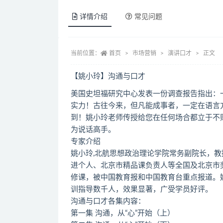
详情介绍
常见问题
当前位置：
首页
市场营销
演讲口才
正文
【姚小玲】沟通与口才
美国史坦福研究中心发表一份调查报告指出：一
实力！古往今来，但凡能成事者，一定在语言
到！姚小玲老师传授给您在任何场合都立于不
为说话高手。
专家介绍
姚小玲,北航思想政治理论学院常务副院长，
进个人、北京市精品课负责人等全国及北京市
修课，被中国教育报和中国教育台重点报道。
训指导数千人，效果显著，广受学员好评。
沟通与口才各集内容：
第一集 沟通，从“心”开始（上）