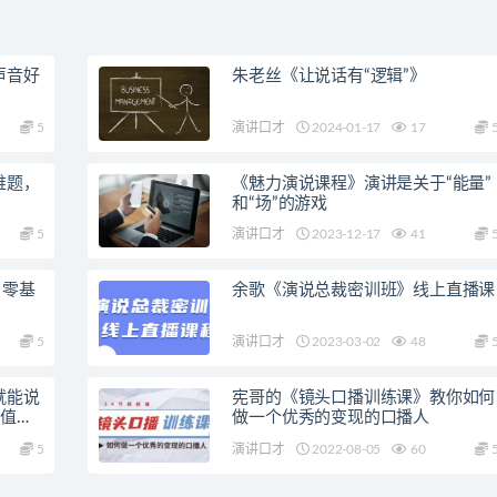
声音好
朱老丝《让说话有“逻辑”》
5
演讲口才
2024-01-17
17
难题，
《魅力演说课程》演讲是关于“能量”
和“场”的游戏
5
演讲口才
2023-12-17
41
 零基
余歌《演说总裁密训班》线上直播课
5
演讲口才
2023-03-02
48
就能说
宪哥的《镜头口播训练课》教你如何
价值感
做一个优秀的变现的口播人
5
演讲口才
2022-08-05
60