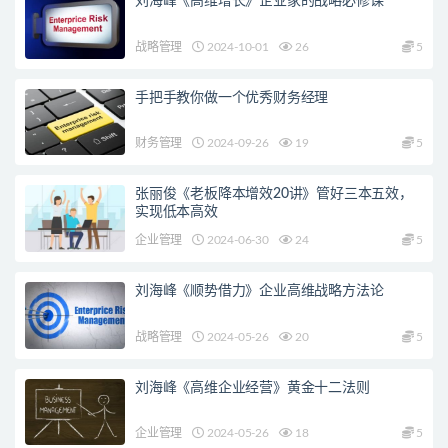
刘海峰《高维增长》企业家的战略必修课
战略管理
2024-10-01
26
5
手把手教你做一个优秀财务经理
财务管理
2024-09-26
19
5
张丽俊《老板降本增效20讲》管好三本五效，
实现低本高效
企业管理
2024-06-30
24
5
刘海峰《顺势借力》企业高维战略方法论
战略管理
2024-05-26
20
5
刘海峰《高维企业经营》黄金十二法则
企业管理
2024-05-26
18
5