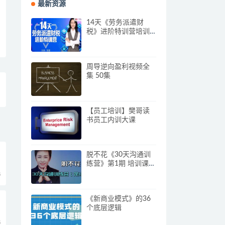
最新资源
14天《劳务派遣财
税》进阶特训营培训
视频
周导逆向盈利视频全
集 50集
【员工培训】樊哥读
书员工内训大课
脱不花《30天沟通训
练营》第1期 培训课程
视频
5
《新商业模式》的36
三
个底层逻辑
5