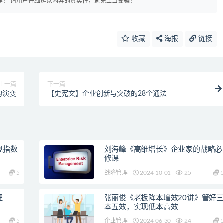
理！ 请用户仔细辨认内容的真实性，避免上当受骗！
收藏
海报
链接
上一篇
下一篇
的演变
【史宪文】企业创新与突破的28个通法
现指数
刘海峰《高维增长》企业家的战略必
修课
5
战略管理
2024-10-01
25
理
张丽俊《老板降本增效20讲》管好
本五效，实现低本高效
5
企业管理
2024-06-30
24