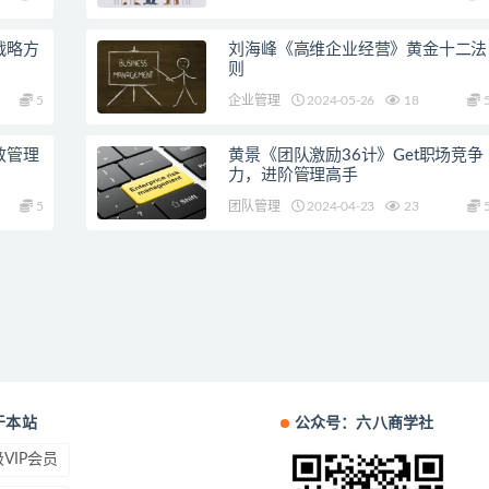
战略方
刘海峰《高维企业经营》黄金十二法
则
5
企业管理
2024-05-26
18
效管理
黄景《团队激励36计》Get职场竞争
力，进阶管理高手
5
团队管理
2024-04-23
23
于本站
公众号：六八商学社
VIP会员