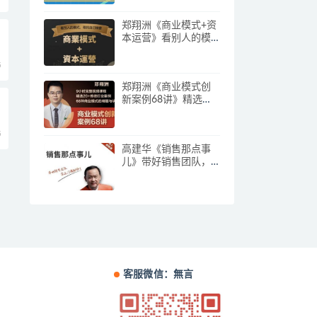
郑翔洲《商业模式+资
本运营》看别人的模
式寻找自己机会
5
郑翔洲《商业模式创
新案例68讲》精选
20+传统行业案例，68
种商业模式的精髓与
5
诀窍
高建华《销售那点事
儿》带好销售团队，
学习这门课就够了
客服微信：無言