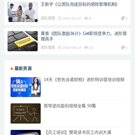
王新宇《让团队完成目标的绩效管理机制》
团队管理
2024-05-24
8
5
黄景《团队激励36计》Get职场竞争力，进阶管
理高手
团队管理
2024-04-23
23
5
最新资源
14天《劳务派遣财税》进阶特训营培训视频
周导逆向盈利视频全集 50集
【员工培训】樊哥读书员工内训大课