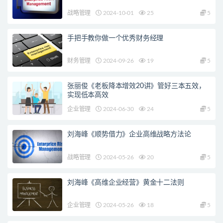
战略管理
2024-10-01
25
5
手把手教你做一个优秀财务经理
财务管理
2024-09-26
19
5
张丽俊《老板降本增效20讲》管好三本五效，
实现低本高效
企业管理
2024-06-30
24
5
刘海峰《顺势借力》企业高维战略方法论
战略管理
2024-05-26
20
5
刘海峰《高维企业经营》黄金十二法则
企业管理
2024-05-26
18
5