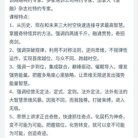
训网络特约专家、多家培训公司特约专家、加拿大《金
融》杂志社特约专家。
课程特点：
1、从历史、现在和未来三大时空快速连接寻求最高智慧。
掌握奇特怪异的方法。强调四两拨千斤，融通贯势，奇招
亮剑。
2、强调突破规律，利用不对称法则，逆向思维，不规律性
运作，实现首席越位、与众不同、跨越时空。
3、强调一步到位，集成联合，巅峰驱动，催眠导入，爆发
强势能量。把握多角度心里脉略，让思维无限迸发出强势
能量智慧。
4、强调经营无定法、定式、定则。法外定法，法外有法的
大智慧思维风暴。因我不同，而我独尊。打破束缚，进入
无极。
5、思想上讲求正合奇胜，快速抓住奇点，化腐朽为神奇，
变不可能为可能。把握错位，化势转变，就可以变不可能
为可能，创造奇迹。