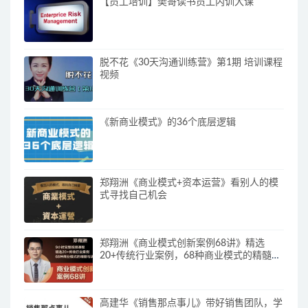
【员工培训】樊哥读书员工内训大课
脱不花《30天沟通训练营》第1期 培训课程
视频
《新商业模式》的36个底层逻辑
郑翔洲《商业模式+资本运营》看别人的模
式寻找自己机会
郑翔洲《商业模式创新案例68讲》精选
20+传统行业案例，68种商业模式的精髓与
诀窍
高建华《销售那点事儿》带好销售团队，学