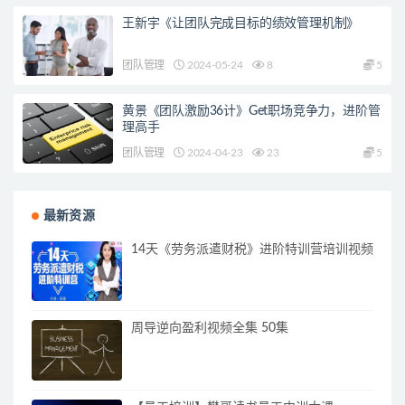
王新宇《让团队完成目标的绩效管理机制》
团队管理
2024-05-24
8
5
黄景《团队激励36计》Get职场竞争力，进阶管
理高手
团队管理
2024-04-23
23
5
最新资源
14天《劳务派遣财税》进阶特训营培训视频
周导逆向盈利视频全集 50集