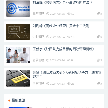
刘海峰《顺势借力》企业高维战略方法论
战略管理
2024-05-26
19
5
刘海峰《高维企业经营》黄金十二法则
企业管理
2024-05-26
18
5
王新宇《让团队完成目标的绩效管理机制》
团队管理
2024-05-24
8
5
黄景《团队激励36计》Get职场竞争力，进阶管
理高手
团队管理
2024-04-23
23
5
最新资源