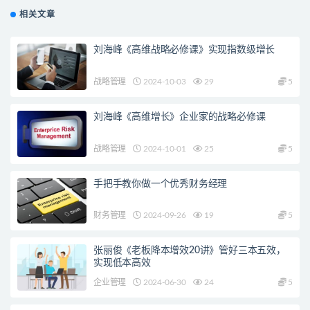
相关文章
刘海峰《高维战略必修课》实现指数级增长
战略管理
2024-10-03
29
5
刘海峰《高维增长》企业家的战略必修课
战略管理
2024-10-01
25
5
手把手教你做一个优秀财务经理
财务管理
2024-09-26
19
5
张丽俊《老板降本增效20讲》管好三本五效，
实现低本高效
企业管理
2024-06-30
24
5