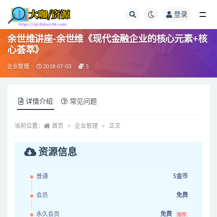
登录
全部
余世维讲座-余世维《现代金融企业的核心元素+核
心荟萃》
企业管理
2018-07-03
5
详情介绍
常见问题
当前位置：
首页
企业管理
正文
资源信息
普通
5金币
会员
免费
永久会员
免费
推荐