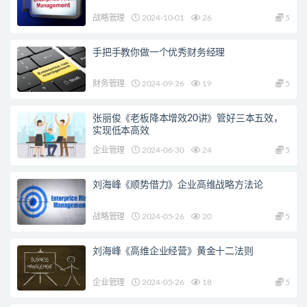
战略管理
2024-10-01
26
5
手把手教你做一个优秀财务经理
财务管理
2024-09-26
19
5
张丽俊《老板降本增效20讲》管好三本五效，
实现低本高效
企业管理
2024-06-30
24
5
刘海峰《顺势借力》企业高维战略方法论
战略管理
2024-05-26
20
5
刘海峰《高维企业经营》黄金十二法则
企业管理
2024-05-26
18
5