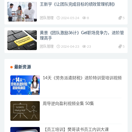
王新宇《让团队完成目标的绩效管理机制》
团队管理
2024-05-24
8
5
黄景《团队激励36计》Get职场竞争力，进阶管
理高手
团队管理
2024-04-23
23
5
最新资源
14天《劳务派遣财税》进阶特训营培训视频
周导逆向盈利视频全集 50集
【员工培训】樊哥读书员工内训大课